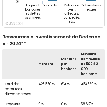
0k
Emprunt
Fonds de c…
Retour de
Subventions
bancaires
biens
reçues
et dettes
affectés,
assimilées
concedés,
etc.
© JDN 2026
Ressources d'investissement de Bedenac
en 2024**
Moyenne
Montant
communes
Montant
par
de 500 à 2
habitant
000
habitants
Total des
426 570 €
614 €
453 560 €
ressources
d'investissement
Emprunts
0 €
0 €
58 617 €