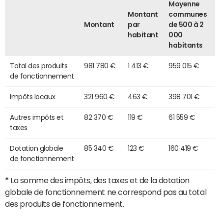
Moyenne
Montant
communes
Montant
par
de 500 à 2
habitant
000
habitants
Total des produits
981 780 €
1 413 €
959 015 €
de fonctionnement
Impôts locaux
321 960 €
463 €
398 701 €
Autres impôts et
82 370 €
119 €
61 559 €
taxes
Dotation globale
85 340 €
123 €
160 419 €
de fonctionnement
*
La somme des impôts, des taxes et de la dotation
globale de fonctionnement ne correspond pas au total
des produits de fonctionnement.