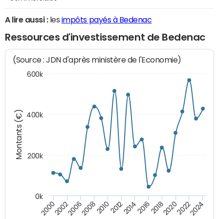
A lire aussi :
les
impôts payés à Bedenac
Ressources d'investissement de Bedenac
(Source : JDN d'après ministère de l'Economie)
600k
Montants (€)
400k
200k
0k
2000
2022
2016
2010
2002
2024
2018
2012
2006
2020
2014
2008