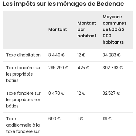
Les impôts sur les ménages de Bedenac
Moyenne
Montant
communes
Montant
par
de 500 à 2
habitant
000
habitants
Taxe d'habitation
8 440 €
12 €
34 283 €
Taxe foncière sur
295 290 €
425 €
392 793 €
les propriétés
bâties
Taxe foncière sur
8 470 €
12 €
32 527 €
les propriétés non
bâties
Taxe
690 €
1 €
131 €
additionnelle à la
taxe foncière sur