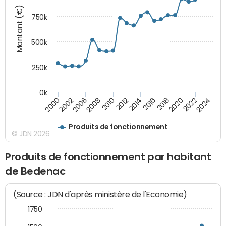
Montant (€)
750k
500k
250k
0k
2016
2014
2012
2010
2008
2006
2002
2000
2024
2022
2020
2018
Produits de fonctionnement
© JDN 2026
Produits de fonctionnement par habitant
de Bedenac
(Source : JDN d'après ministère de l'Economie)
1750