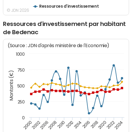
Ressources d'investissement
© JDN 2026
Ressources d'investissement par habitant
de Bedenac
(Source : JDN d'après ministère de l'Economie)
1000
750
Montants (€)
500
250
0
2018
2002
2022
2008
2012
2016
2000
2020
2006
2024
2010
2014