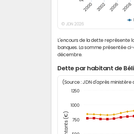
2000
2002
2006
2008
© JDN 2026
L'encours de la dette représente 
banques. La somme présentée ci-de
décembre.
Dette par habitant de Bél
(Source : JDN d'après ministère
1250
1000
Montants (€)
750