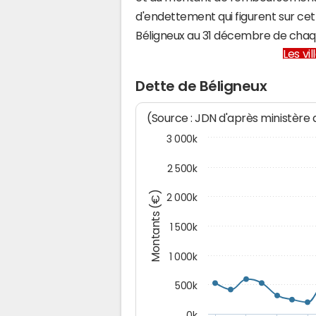
d'endettement qui figurent sur cet
Béligneux au 31 décembre de chaq
Les vi
Dette de Béligneux
(Source : JDN d'après ministère
3 000k
2 500k
Montants (€)
2 000k
1 500k
1 000k
500k
0k