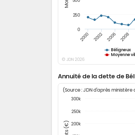
500
250
0
2000
2002
2006
2008
Béligneux
Moyenne vil
© JDN 2026
Annuité de la dette de Bé
(Source : JDN d'après ministère
300k
250k
200k