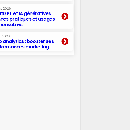
ep 2026
tGPT et IA génératives :
nes pratiques et usages
ponsables
p 2026
 analytics : booster ses
formances marketing