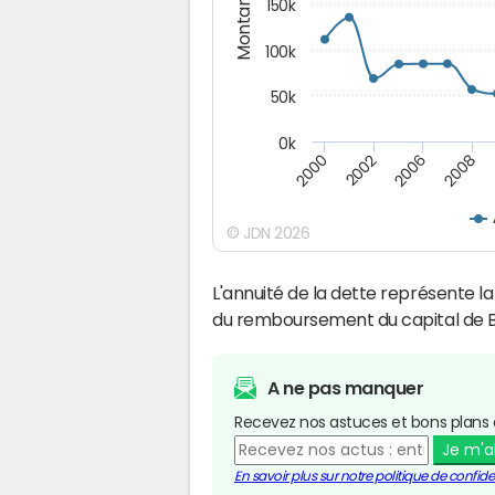
Montants (€)
150k
100k
50k
0k
2008
2006
2002
2000
© JDN 2026
L'annuité de la dette représente 
du remboursement du capital de B
A ne pas manquer
Recevez nos astuces et bons plans 
Je m'
En savoir plus sur notre politique de confiden