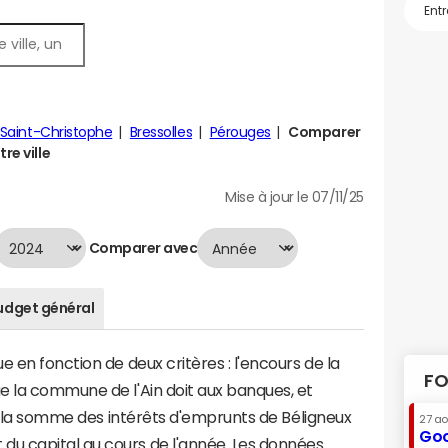
Saint-Christophe
Bressolles
Pérouges
Comparer
re ville
Mise à jour le 07/11/25
Comparer avec
udget général
 en fonction de deux critères : l'encours de la
FO
e la commune de l'Ain doit aux banques, et
t à la somme des intérêts d'emprunts de Béligneux
27 a
Goo
u capital au cours de l'année. Les données