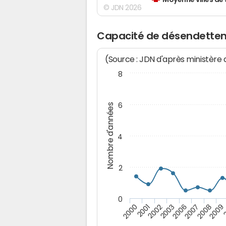
Moyenne villes de
© JDN 2026
Capacité de désendettem
(Source : JDN d'après ministère
8
6
Nombre d'années
4
2
0
2003
2006
2007
2008
2009
2000
2001
2002