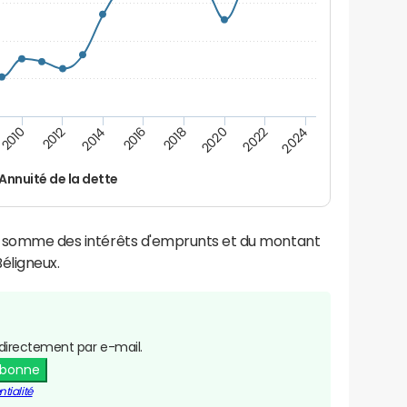
2024
2022
2020
2018
2016
2014
2012
2010
Annuité de la dette
la somme des intérêts d'emprunts et du montant
éligneux.
directement par e-mail.
abonne
tialité