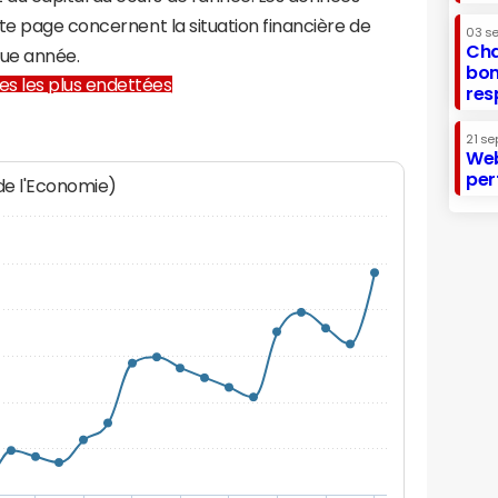
te page concernent la situation financière de
03 s
Cha
ue année.
bon
lles les plus endettées
res
21 se
Web
per
 de l'Economie)