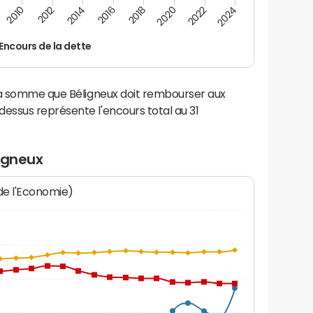
2012
2024
2014
2016
2018
2020
2010
2022
Encours de la dette
la somme que Béligneux doit rembourser aux
ssus représente l'encours total au 31
igneux
 de l'Economie)