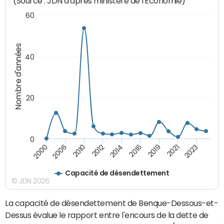
(Source : JDN d'après ministère de l'Economie)
60
Nombre d'années
40
20
0
2000
2010
2014
2019
2023
2006
2012
2016
2021
Capacité de désendettement
© JDN 2026
La capacité de désendettement de Benque-Dessous-et-
Dessus évalue le rapport entre l'encours de la dette de