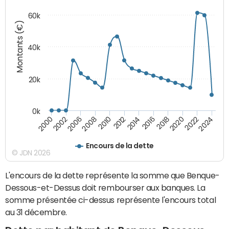
60k
Montants (€)
40k
20k
0k
2020
2010
2016
2006
2022
2012
2000
2018
2008
2024
2014
2002
Encours de la dette
© JDN 2026
L'encours de la dette représente la somme que Benque-
Dessous-et-Dessus doit rembourser aux banques. La
somme présentée ci-dessus représente l'encours total
au 31 décembre.