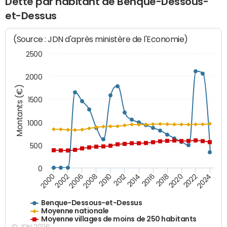
Dette par habitant de Benque-Dessous-
et-Dessus
(Source : JDN d'après ministère de l'Economie)
2500
2000
Montants (€)
1500
1000
500
0
2018
2002
2022
2008
2012
2016
2000
2020
2006
2024
2010
2014
Benque-Dessous-et-Dessus
Moyenne nationale
Moyenne villages de moins de 250 habitants
© JDN 2026