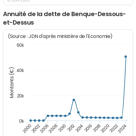
Annuité de la dette de Benque-Dessous-
et-Dessus
(Source : JDN d'après ministère de l'Economie)
60k
Montants (€)
40k
20k
0k
2020
2010
2016
2006
2022
2012
2000
2018
2008
2024
2014
2002