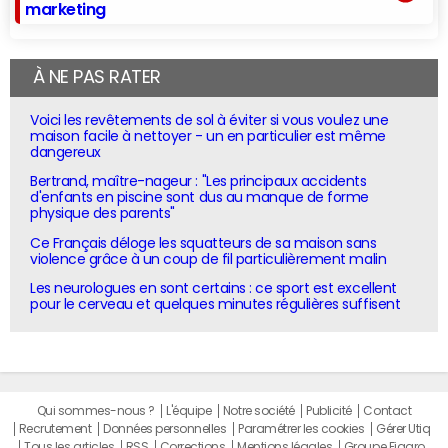
marketing
À NE PAS RATER
Voici les revêtements de sol à éviter si vous voulez une
maison facile à nettoyer - un en particulier est même
dangereux
Bertrand, maître-nageur : "Les principaux accidents
d'enfants en piscine sont dus au manque de forme
physique des parents"
Ce Français déloge les squatteurs de sa maison sans
violence grâce à un coup de fil particulièrement malin
Les neurologues en sont certains : ce sport est excellent
pour le cerveau et quelques minutes régulières suffisent
Qui sommes-nous ?
L'équipe
Notre société
Publicité
Contact
Recrutement
Données personnelles
Paramétrer les cookies
Gérer Utiq
Tous les articles
RSS
Corrections
Mentions légales
Groupe Figaro