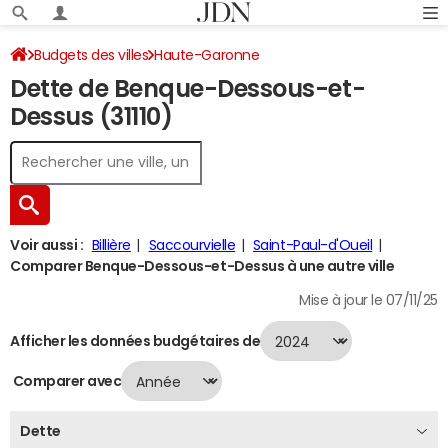
Budgets des villes
Haute-Garonne
Dette de Benque-Dessous-et-
Benque-Dessous-et-Dessus
Dette au 31/12/2024
Dessus (31110)
Voir aussi :
Billière
Saccourvielle
Saint-Paul-d'Oueil
Comparer Benque-Dessous-et-Dessus à une autre ville
Mise à jour le 07/11/25
Afficher les données budgétaires de
Comparer avec
Dette