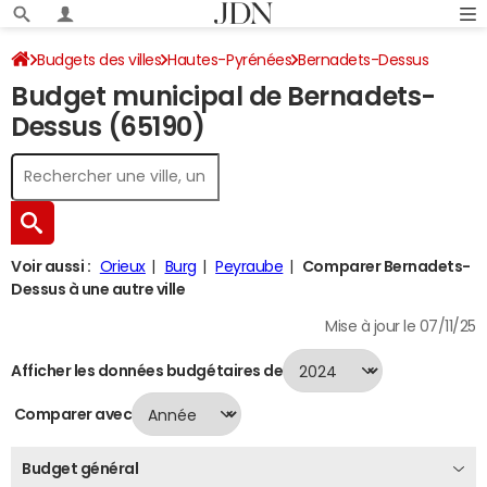
Budgets des villes
Hautes-Pyrénées
Bernadets-Dessus
Budget municipal de Bernadets-
Budget 2024
Dessus (65190)
Voir aussi :
Orieux
Burg
Peyraube
Comparer Bernadets-
Dessus à une autre ville
Mise à jour le 07/11/25
Afficher les données budgétaires de
Comparer avec
Budget général