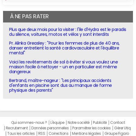
À NE PAS RATER
Plus que deux mois pour la visiter : l'île d'Hydra est le paradis
du silence, voitures, motos et vélos y sont interdits
Pr. Alinka Greasley : "Pour les femmes de plus de 40 ans,
danser entretient la santé cardiovasculaire et l'équilibre
mental"
Voici les revêtements de sol à éviter si vous voulez une
maison facile à nettoyer - un en particulier est même
dangereux
Bertrand, maître-nageur : "Les principaux accidents
d'enfants en piscine sont dus au manque de forme
physique des parents"
Qui sommes-nous ?
L'équipe
Notre société
Publicité
Contact
Recrutement
Données personnelles
Paramétrer les cookies
Gérer Utiq
Tous les articles
RSS
Corrections
Mentions légales
Groupe Figaro