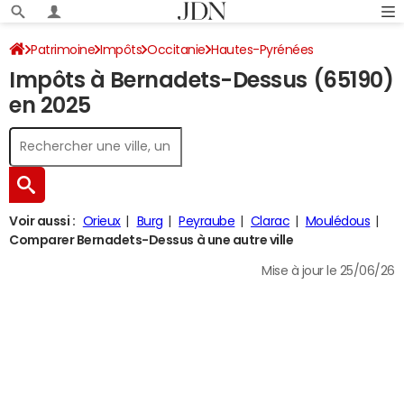
Patrimoine
Impôts
Occitanie
Hautes-Pyrénées
Impôts à Bernadets-Dessus (65190)
Bernadets-Dessus
Impôt sur le revenu
en 2025
Voir aussi :
Orieux
Burg
Peyraube
Clarac
Moulédous
Comparer Bernadets-Dessus à une autre ville
Mise à jour le 25/06/26