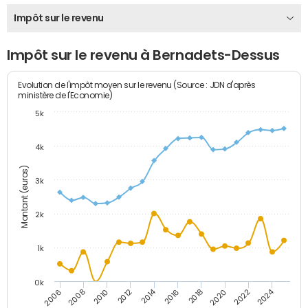
Impôt sur le revenu
Impôt sur le revenu à Bernadets-Dessus
Evolution de l'impôt moyen sur le revenu (Source : JDN d'après
ministère de l'Economie)
5k
4k
Montant (euros)
3k
2k
1k
0k
2014
2024
2010
2020
2012
2022
2006
2016
2008
2018