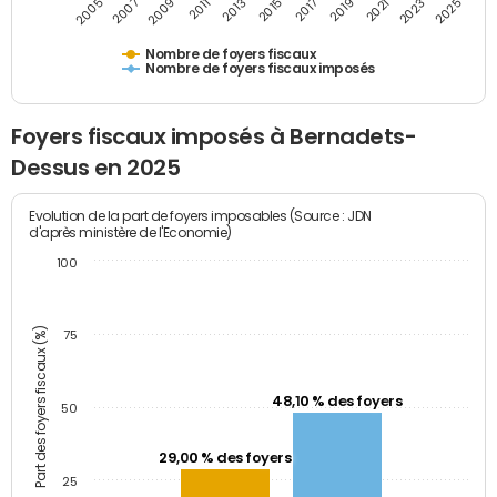
2009
2023
2017
2011
2025
2005
2019
2013
2007
2021
2015
Nombre de foyers fiscaux
Nombre de foyers fiscaux imposés
Foyers fiscaux imposés à Bernadets-
Dessus en 2025
Evolution de la part de foyers imposables (Source : JDN
d'après ministère de l'Economie)
100
Part des foyers fiscaux (%)
75
48,10 % des foyers
50
29,00 % des foyers
25