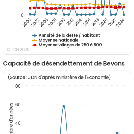
0
2020
2010
2016
2006
2022
2012
2000
2018
2008
2024
2014
2002
Annuité de la dette / habitant
Moyenne nationale
Moyenne villages de 250 à 500
© JDN 2026
Capacité de désendettement de Bevons
(Source : JDN d'après ministère de l'Economie)
80
60
Nombre d'années
40