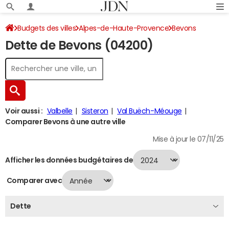
Budgets des villes
Alpes-de-Haute-Provence
Bevons
Dette de Bevons (04200)
Dette au 31/12/2024
Voir aussi :
Valbelle
Sisteron
Val Buëch-Méouge
Comparer Bevons à une autre ville
Mise à jour le 07/11/25
Afficher les données budgétaires de
Comparer avec
Dette