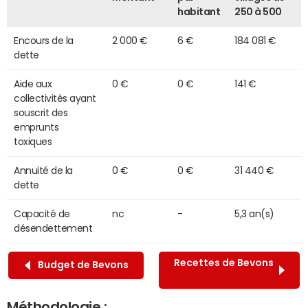
habitant
250 à 500
Encours de la
2 000 €
6 €
184 081 €
dette
Aide aux
0 €
0 €
141 €
collectivités ayant
souscrit des
emprunts
toxiques
Annuité de la
0 €
0 €
31 440 €
dette
Capacité de
nc
-
5,3 an(s)
désendettement
Recettes de Bevons
Budget de Bevons
Méthodologie :