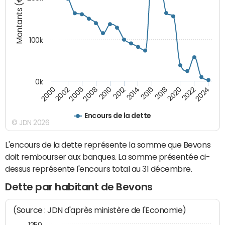
Montants (€)
100k
0k
2008
2022
2002
2018
2014
2010
2024
2006
2020
2000
2016
2012
Encours de la dette
© JDN 2026
L'encours de la dette représente la somme que Bevons
doit rembourser aux banques. La somme présentée ci-
dessus représente l'encours total au 31 décembre.
Dette par habitant de Bevons
(Source : JDN d'après ministère de l'Economie)
1250