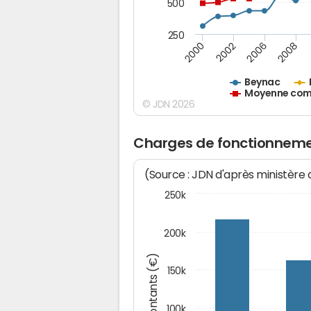
500
250
2000
2002
2006
2008
Beynac
Moyenne comm
© JDN 2026
Charges de fonctionneme
(Source : JDN d'après ministère
250k
200k
Montants (€)
150k
100k