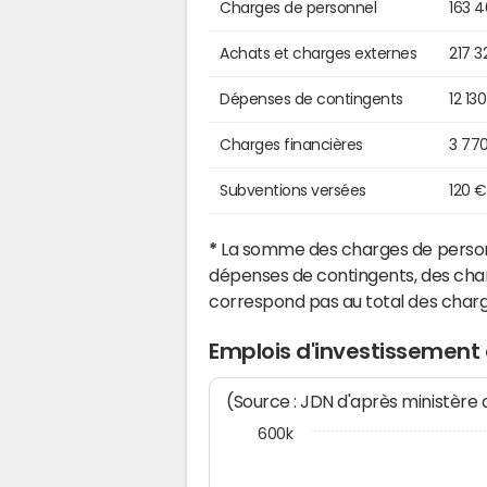
Charges de personnel
163 
Achats et charges externes
217 3
Dépenses de contingents
12 13
Charges financières
3 77
Subventions versées
120 €
*
La somme des charges de personn
dépenses de contingents, des char
correspond pas au total des char
Emplois d'investissement
(Source : JDN d'après ministère
600k