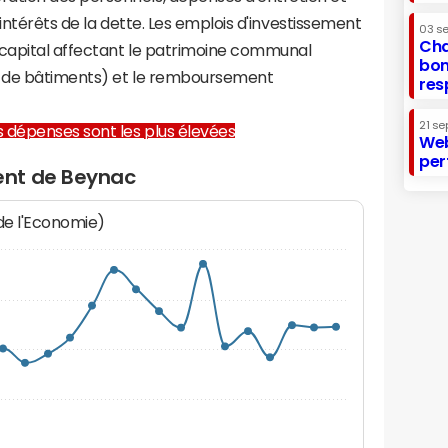
 intérêts de la dette. Les emplois d'investissement
03 s
Cha
capital affectant le patrimoine communal
bon
on de bâtiments) et le remboursement
res
21 se
les dépenses sont les plus élevées
Web
per
ent de Beynac
 de l'Economie)