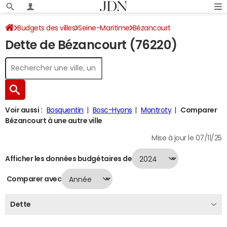
Budgets des villes
Seine-Maritime
Bézancourt
Dette de Bézancourt (76220)
Dette au 31/12/2024
Voir aussi :
Bosquentin
Bosc-Hyons
Montroty
Comparer
Bézancourt à une autre ville
Mise à jour le 07/11/25
Afficher les données budgétaires de
Comparer avec
Dette