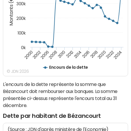
Montants (€)
300k
200k
100k
0k
2000
2022
2016
2010
2002
2024
2018
2012
2006
2020
2014
2008
Encours de la dette
© JDN 2026
L'encours de la dette représente la somme que
Bézancourt doit rembourser aux banques. La somme
présentée ci-dessus représente l'encours total au 31
décembre.
Dette par habitant de Bézancourt
(Source : JDN d'après ministère de l'Economie)