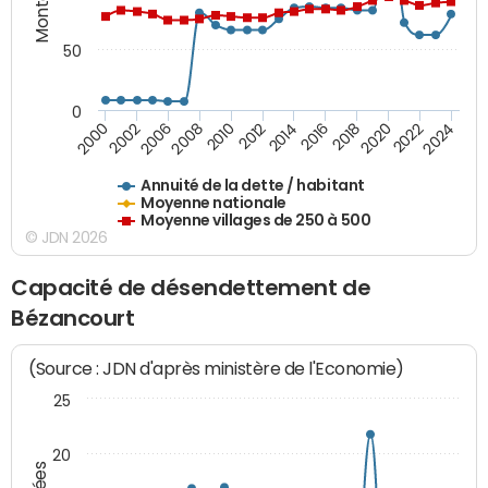
50
0
2014
2008
2000
2024
2018
2012
2006
2022
2016
2010
2002
2020
Annuité de la dette / habitant
Moyenne nationale
Moyenne villages de 250 à 500
© JDN 2026
Capacité de désendettement de
Bézancourt
(Source : JDN d'après ministère de l'Economie)
25
20