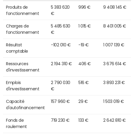
Produits de
5 383 620
996 €
9 408 145 €
fonctionnement
€
Charges de
5 485 630
1 015 €
8 401 005 €
fonctionnement
€
Résultat
-102 010 €
-19 €
1 007 139 €
comptable
Ressources
2 194 310 €
406 €
3 676 614 €
d'investissement
Emplois
2 790 030
516 €
3 893 231 €
d'investissement
€
Capacité
157 960 €
29 €
1 503 019 €
d'autofinancement
Fonds de
719 230 €
133 €
2 642 810 €
roulement