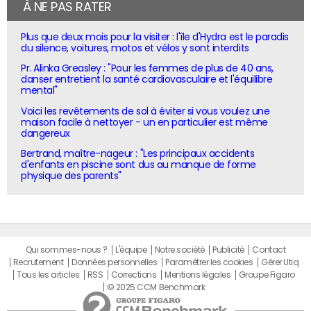
À NE PAS RATER
Plus que deux mois pour la visiter : l'île d'Hydra est le paradis
du silence, voitures, motos et vélos y sont interdits
Pr. Alinka Greasley : "Pour les femmes de plus de 40 ans,
danser entretient la santé cardiovasculaire et l'équilibre
mental"
Voici les revêtements de sol à éviter si vous voulez une
maison facile à nettoyer - un en particulier est même
dangereux
Bertrand, maître-nageur : "Les principaux accidents
d'enfants en piscine sont dus au manque de forme
physique des parents"
Qui sommes-nous ?
L'équipe
Notre société
Publicité
Contact
Recrutement
Données personnelles
Paramétrer les cookies
Gérer Utiq
Tous les articles
RSS
Corrections
Mentions légales
Groupe Figaro
© 2025 CCM Benchmark