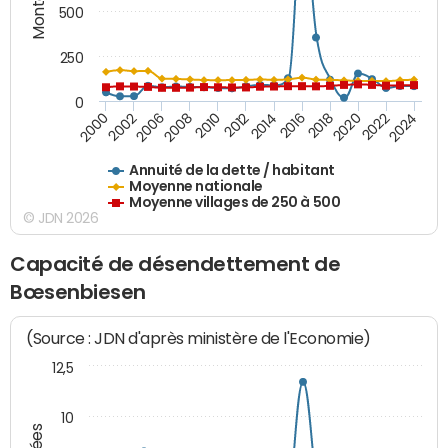
500
250
0
2018
2002
2022
2008
2012
2016
2000
2020
2006
2024
2010
2014
Annuité de la dette / habitant
Moyenne nationale
Moyenne villages de 250 à 500
© JDN 2026
Capacité de désendettement de
Bœsenbiesen
(Source : JDN d'après ministère de l'Economie)
12,5
10