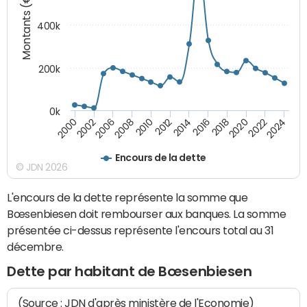
Montants (€)
400k
200k
0k
2000
2022
2016
2010
2002
2024
2018
2012
2006
2020
2014
2008
Encours de la dette
© JDN 2026
L'encours de la dette représente la somme que
Bœsenbiesen doit rembourser aux banques. La somme
présentée ci-dessus représente l'encours total au 31
décembre.
Dette par habitant de Bœsenbiesen
(Source : JDN d'après ministère de l'Economie)