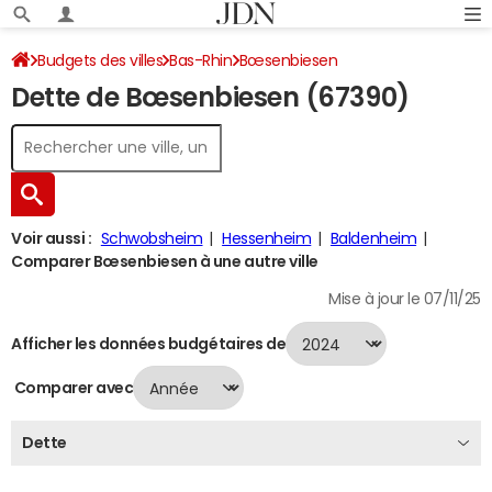
Budgets des villes
Bas-Rhin
Bœsenbiesen
Dette de Bœsenbiesen (67390)
Dette au 31/12/2024
Voir aussi :
Schwobsheim
Hessenheim
Baldenheim
Comparer Bœsenbiesen à une autre ville
Mise à jour le 07/11/25
Afficher les données budgétaires de
Comparer avec
Dette