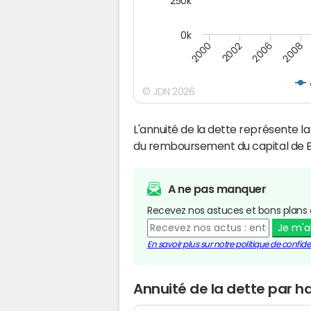
250k
0k
2008
2002
2006
2000
© JDN 2026
L'annuité de la dette représente 
du remboursement du capital de Bo
A ne pas manquer
Recevez nos astuces et bons plans 
Je m'
En savoir plus sur notre politique de confiden
Annuité de la dette par ha