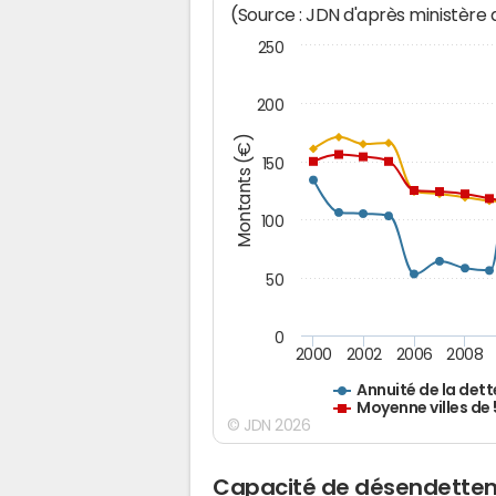
(Source : JDN d'après ministère
250
200
Montants (€)
150
100
50
0
2000
2002
2006
2008
Annuité de la dett
Moyenne villes de
© JDN 2026
Capacité de désendettem