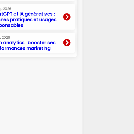
ep 2026
tGPT et IA génératives :
nes pratiques et usages
ponsables
p 2026
 analytics : booster ses
formances marketing