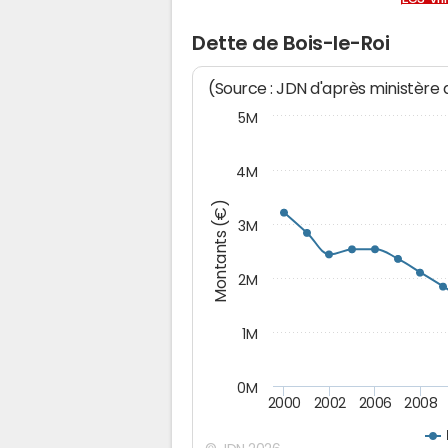
Dette de Bois-le-Roi
(Source : JDN d'après ministère
5M
4M
Montants (€)
3M
2M
1M
0M
2000
2002
2006
2008