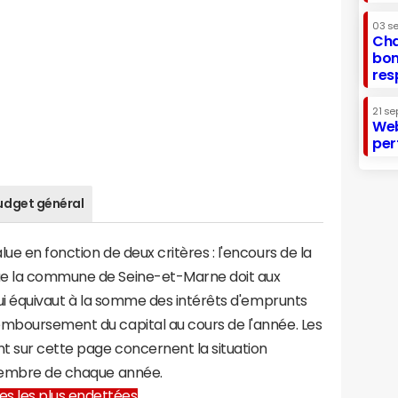
03 s
Cha
bon
res
21 se
Web
per
udget général
ue en fonction de deux critères : l'encours de la
ue la commune de Seine-et-Marne doit aux
 qui équivaut à la somme des intérêts d'emprunts
emboursement du capital au cours de l'année. Les
t sur cette page concernent la situation
écembre de chaque année.
lles les plus endettées