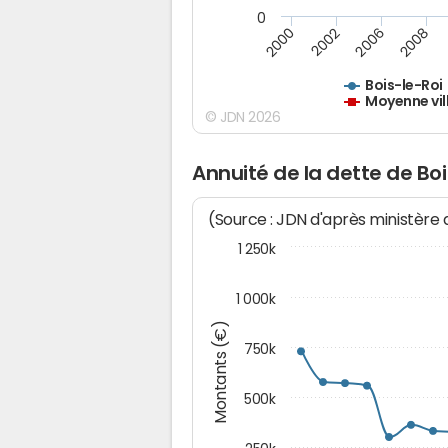
0
2000
2002
2006
2008
Bois-le-Roi
Moyenne vil
© JDN 2026
Annuité de la dette de Boi
(Source : JDN d'après ministère
1 250k
1 000k
Montants (€)
750k
500k