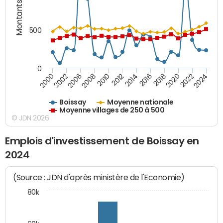
Montants (€)
500
0
2018
2002
2022
2008
2012
2016
2000
2020
2006
2024
2010
2014
Boissay
Moyenne nationale
Moyenne villages de 250 à 500
© JDN 2026
Emplois d'investissement de Boissay en
2024
(Source : JDN d'après ministère de l'Economie)
80k