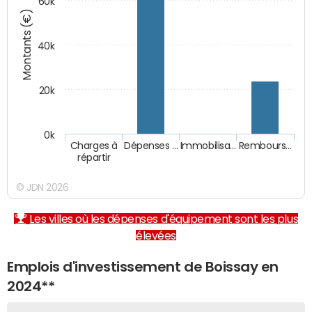
60k
Montants (€)
40k
20k
0k
Charges à
Dépenses …
Immobilisa…
Rembours…
répartir
© JDN 2026
Les villes où les dépenses d'équipement sont les plus
élevées
Emplois d'investissement de Boissay en
2024**