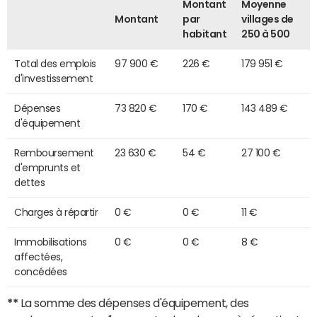
Montant
Moyenne
Montant
par
villages de
habitant
250 à 500
Total des emplois
97 900 €
226 €
179 951 €
d'investissement
Dépenses
73 820 €
170 €
143 489 €
d'équipement
Remboursement
23 630 €
54 €
27 100 €
d'emprunts et
dettes
Charges à répartir
0 €
0 €
11 €
Immobilisations
0 €
0 €
8 €
affectées,
concédées
**
La somme des dépenses d'équipement, des