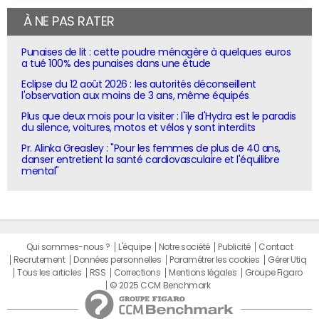
À NE PAS RATER
Punaises de lit : cette poudre ménagère à quelques euros
a tué 100% des punaises dans une étude
Eclipse du 12 août 2026 : les autorités déconseillent
l'observation aux moins de 3 ans, même équipés
Plus que deux mois pour la visiter : l'île d'Hydra est le paradis
du silence, voitures, motos et vélos y sont interdits
Pr. Alinka Greasley : "Pour les femmes de plus de 40 ans,
danser entretient la santé cardiovasculaire et l'équilibre
mental"
Qui sommes-nous ?
L'équipe
Notre société
Publicité
Contact
Recrutement
Données personnelles
Paramétrer les cookies
Gérer Utiq
Tous les articles
RSS
Corrections
Mentions légales
Groupe Figaro
© 2025 CCM Benchmark