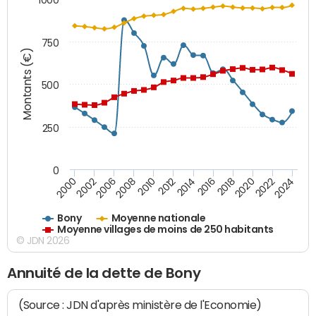
750
Montants (€)
500
250
0
2018
2002
2022
2008
2012
2016
2000
2020
2006
2024
2010
2014
Bony
Moyenne nationale
Moyenne villages de moins de 250 habitants
© JDN 2026
Annuité de la dette de Bony
(Source : JDN d'après ministère de l'Economie)