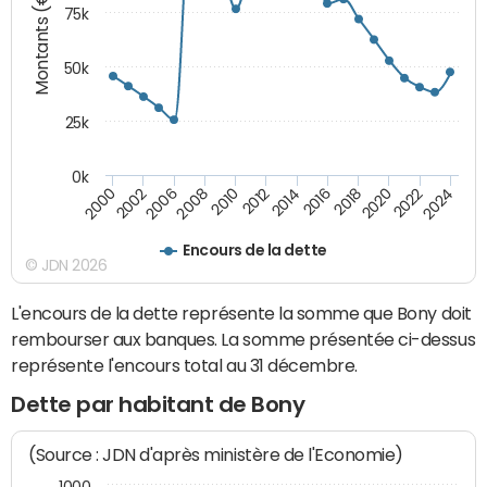
Montants (€)
75k
50k
25k
0k
2024
2002
2010
2016
2022
2000
2008
2014
2020
2006
2012
2018
Encours de la dette
© JDN 2026
L'encours de la dette représente la somme que Bony doit
rembourser aux banques. La somme présentée ci-dessus
représente l'encours total au 31 décembre.
Dette par habitant de Bony
(Source : JDN d'après ministère de l'Economie)
1000