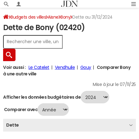
Budgets des villes
Aisne
Bony
Dette au 31/12/2024
Dette de Bony (02420)
Voir aussi :
Le Catelet
Vendhuile
Gouy
Comparer Bony
à une autre ville
Mise à jour le 07/11/25
Afficher les données budgétaires de
Comparer avec
Dette