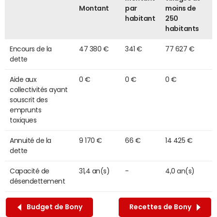
Montant
par
moins de
habitant
250
habitants
Encours de la
47 380 €
341 €
77 627 €
dette
Aide aux
0 €
0 €
0 €
collectivités ayant
souscrit des
emprunts
toxiques
Annuité de la
9 170 €
66 €
14 425 €
dette
Capacité de
31,4 an(s)
-
4,0 an(s)
désendettement
Budget de Bony
Recettes de Bony