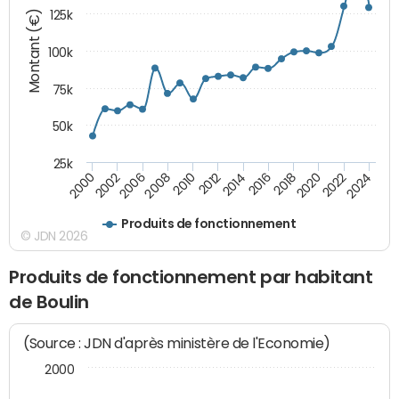
Montant (€)
125k
100k
75k
50k
25k
2024
2002
2010
2016
2022
2000
2008
2014
2020
2006
2012
2018
Produits de fonctionnement
© JDN 2026
Produits de fonctionnement par habitant
de Boulin
(Source : JDN d'après ministère de l'Economie)
2000