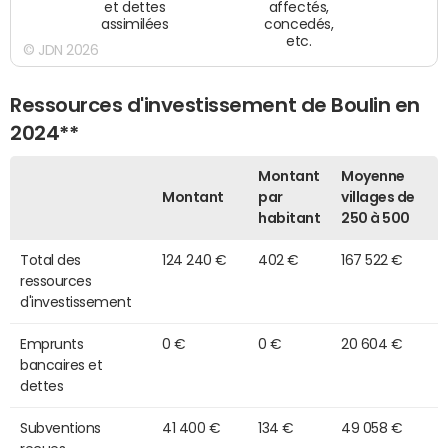
et dettes
affectés,
assimilées
concedés,
etc.
© JDN 2026
Ressources d'investissement de Boulin en
2024**
Montant
Moyenne
Montant
par
villages de
habitant
250 à 500
Total des
124 240 €
402 €
167 522 €
ressources
d'investissement
Emprunts
0 €
0 €
20 604 €
bancaires et
dettes
Subventions
41 400 €
134 €
49 058 €