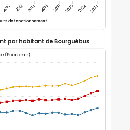
2012
2024
2014
2016
2018
2020
2010
2022
uits de fonctionnement
nt par habitant de Bourguébus
 de l'Economie)