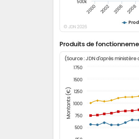
500k
2000
2002
2006
2008
Prod
© JDN 2026
Produits de fonctionneme
(Source : JDN d'après ministère
1750
1500
Montants (€)
1250
1000
750
500