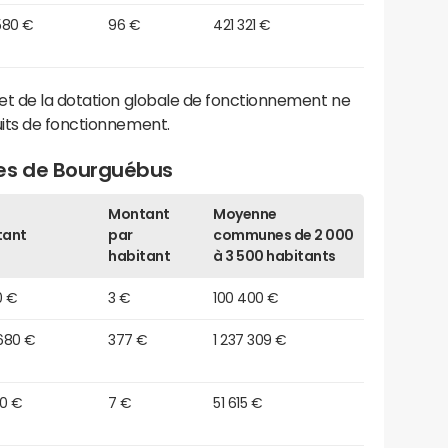
580 €
96 €
421 321 €
et de la dotation globale de fonctionnement ne
its de fonctionnement.
ges de Bourguébus
Montant
Moyenne
tant
par
communes de 2 000
habitant
à 3 500 habitants
0 €
3 €
100 400 €
680 €
377 €
1 237 309 €
40 €
7 €
51 615 €