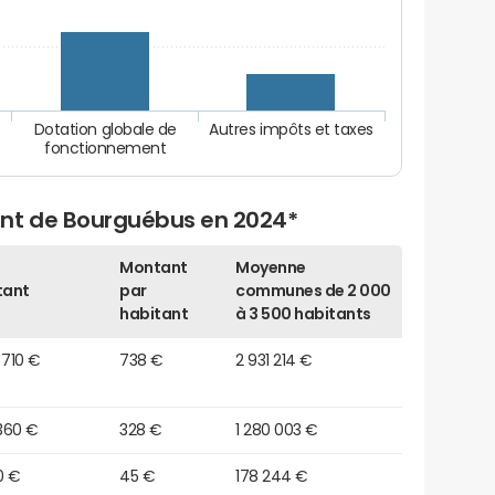
Dotation globale de
Autres impôts et taxes
fonctionnement
ent de Bourguébus en 2024*
Montant
Moyenne
tant
par
communes de 2 000
habitant
à 3 500 habitants
 710 €
738 €
2 931 214 €
360 €
328 €
1 280 003 €
30 €
45 €
178 244 €