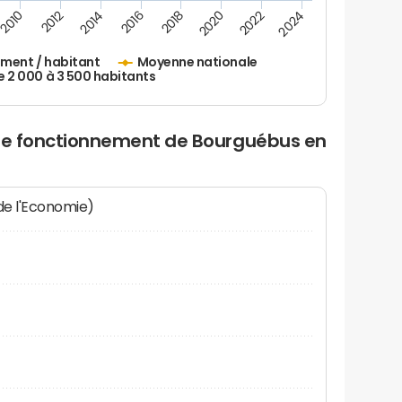
2010
2012
2014
2016
2018
2020
2022
2024
ement / habitant
Moyenne nationale
2 000 à 3 500 habitants
 de fonctionnement de Bourguébus en
 de l'Economie)