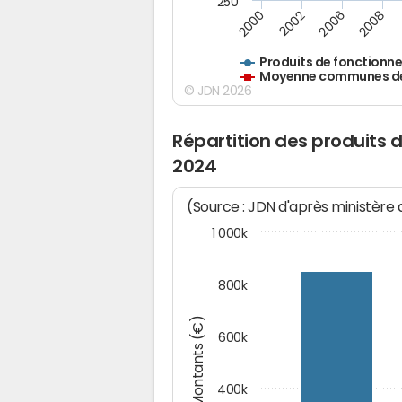
250
2000
2002
2006
2008
Produits de fonctionn
Moyenne communes de 
© JDN 2026
Répartition des produits
2024
(Source : JDN d'après ministère
1 000k
800k
Montants (€)
600k
400k