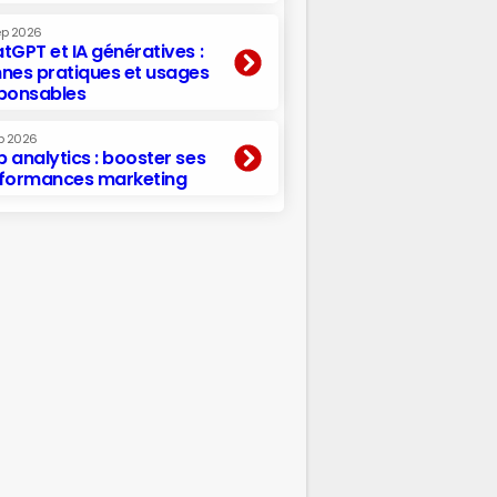
ep 2026
tGPT et IA génératives :
nes pratiques et usages
ponsables
p 2026
 analytics : booster ses
formances marketing