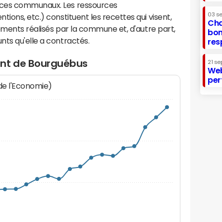
ices communaux. Les ressources
03 s
ions, etc.) constituent les recettes qui visent,
Cha
sements réalisés par la commune et, d'autre part,
bon
ts qu'elle a contractés.
res
ent de Bourguébus
21 se
Web
per
 de l'Economie)