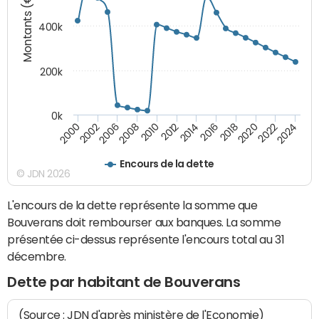
Montants (€)
400k
200k
0k
2000
2022
2016
2010
2002
2024
2018
2012
2006
2020
2014
2008
Encours de la dette
© JDN 2026
L'encours de la dette représente la somme que
Bouverans doit rembourser aux banques. La somme
présentée ci-dessus représente l'encours total au 31
décembre.
Dette par habitant de Bouverans
(Source : JDN d'après ministère de l'Economie)