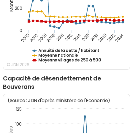
200
0
2014
2008
2000
2024
2018
2012
2006
2022
2016
2010
2002
2020
Annuité de la dette / habitant
Moyenne nationale
Moyenne villages de 250 à 500
© JDN 2026
Capacité de désendettement de
Bouverans
(Source : JDN d'après ministère de l'Economie)
125
100