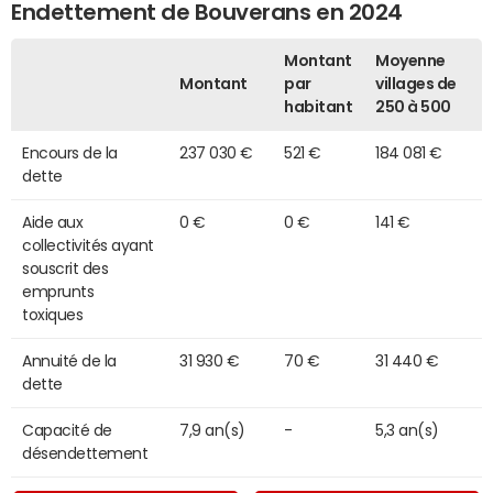
Endettement de Bouverans en 2024
Montant
Moyenne
Montant
par
villages de
habitant
250 à 500
Encours de la
237 030 €
521 €
184 081 €
dette
Aide aux
0 €
0 €
141 €
collectivités ayant
souscrit des
emprunts
toxiques
Annuité de la
31 930 €
70 €
31 440 €
dette
Capacité de
7,9 an(s)
-
5,3 an(s)
désendettement