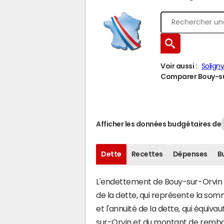
Voir aussi :
Solign
Comparer Bouy-sur
Afficher les données budgétaires de
Dette
Recettes
Dépenses
B
L'endettement de Bouy-sur-Orvin s'
de la dette, qui représente la so
et l'annuité de la dette, qui équi
sur-Orvin et du montant de rembou