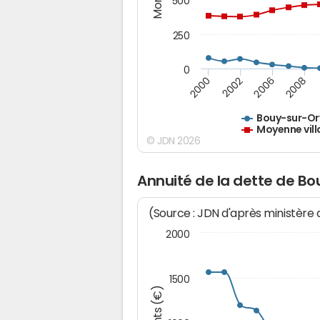
500
250
0
2000
2002
2006
2008
Bouy-sur-Or
Moyenne vill
© JDN 2026
Annuité de la dette de Bo
(Source : JDN d'après ministère
2000
1500