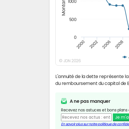
Montants (€)
1000
500
0
2000
2002
2006
2008
© JDN 2026
L'annuité de la dette représente 
du remboursement du capital de B
A ne pas manquer
Recevez nos astuces et bons plans 
Je m'
En savoir plus sur notre politique de confiden