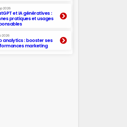
ep 2026
tGPT et IA génératives :
nes pratiques et usages
ponsables
p 2026
 analytics : booster ses
formances marketing