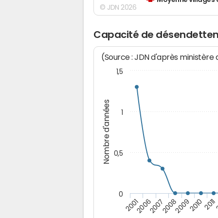
Moyenne villages 
© JDN 2026
Capacité de désendettem
(Source : JDN d'après ministère
1,5
Nombre d'années
1
0,5
0
2007
2009
2006
2011
2008
2001
2010