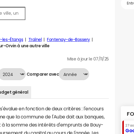
y-les-Étangs
Traînel
Fontenay-de-Bossery
-Orvin à une autre ville
Mise à jour le 07/11/25
Comparer avec
udget général
évalue en fonction de deux critères : l'encours
FO
mme que la commune de l'Aube doit aux banques,
vaut à la somme des intérêts d'emprunts de Bouy-
27 a
Goo
rsement du capital au cours de l'année. Les