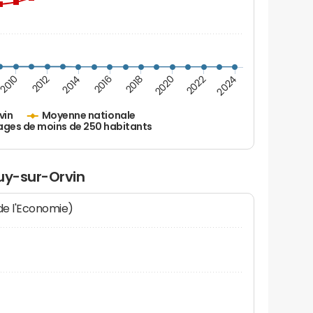
2010
2012
2014
2016
2018
2020
2022
2024
vin
Moyenne nationale
ages de moins de 250 habitants
uy-sur-Orvin
 de l'Economie)