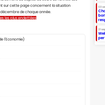
t sur cette page concernent la situation
03 s
Cha
31 décembre de chaque année.
bon
lles les plus endettées
res
21 se
Web
per
 de l'Economie)