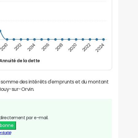
2010
2012
2014
2016
2018
2020
2022
2024
Annuité de la dette
la somme des intérêts d'emprunts et du montant
ouy-sur-Orvin.
directement par e-mail.
abonne
tialité