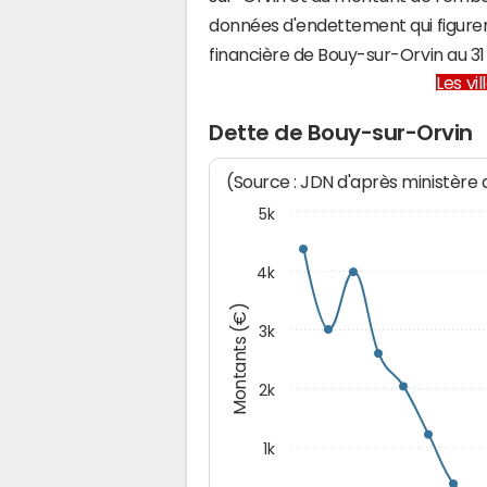
données d'endettement qui figuren
financière de Bouy-sur-Orvin au 
Les vi
Dette de Bouy-sur-Orvin
(Source : JDN d'après ministère
5k
4k
Montants (€)
3k
2k
1k