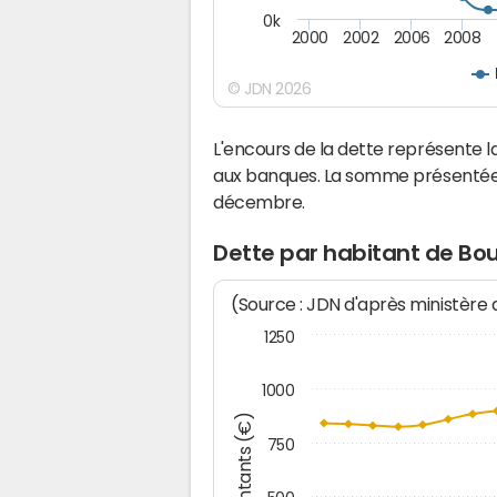
0k
2000
2002
2006
2008
© JDN 2026
L'encours de la dette représente
aux banques. La somme présentée c
décembre.
Dette par habitant de Bo
(Source : JDN d'après ministère
1250
1000
Montants (€)
750