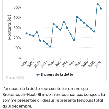
500k
Montants (€)
400k
300k
200k
100k
0k
2000
2022
2016
2010
2002
2024
2018
2012
2006
2020
2014
2008
Encours de la dette
© JDN 2026
L'encours de la dette représente la somme que
Breitenbach-Haut-Rhin doit rembourser aux banques. La
somme présentée ci-dessus représente l'encours total
au 31 décembre.