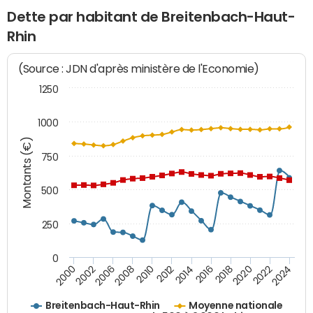
Dette par habitant de Breitenbach-Haut-
Rhin
(Source : JDN d'après ministère de l'Economie)
1250
1000
Montants (€)
750
500
250
0
2018
2002
2022
2008
2012
2016
2000
2020
2006
2024
2010
2014
Breitenbach-Haut-Rhin
Moyenne nationale