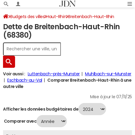
Budgets des villes
Haut-Rhin
Breitenbach-Haut-Rhin
Dette de Breitenbach-Haut-Rhin
Dette au 31/12/2024
(68380)
Voir aussi :
Luttenbach-près-Munster
Muhlbach-sur-Munster
Eschbach-au-Val
Comparer Breitenbach-Haut-Rhin à une
autre ville
Mise à jour le 07/11/25
Afficher les données budgétaires de
Comparer avec