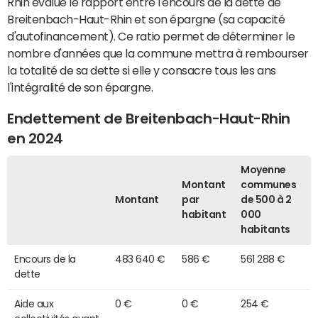
Rhin évalue le rapport entre l'encours de la dette de
Breitenbach-Haut-Rhin et son épargne (sa capacité
d'autofinancement). Ce ratio permet de déterminer le
nombre d'années que la commune mettra à rembourser
la totalité de sa dette si elle y consacre tous les ans
l'intégralité de son épargne.
Endettement de Breitenbach-Haut-Rhin
en 2024
Moyenne
Montant
communes
Montant
par
de 500 à 2
habitant
000
habitants
Encours de la
483 640 €
586 €
561 288 €
dette
Aide aux
0 €
0 €
254 €