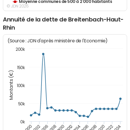
Moyenne communes de 500 à 2 000 habitants
© JDN 2026
Annuité de la dette de Breitenbach-Haut-
Rhin
(Source : JDN d'après ministère de l'Economie)
200k
150k
Montants (€)
100k
50k
0k
2008
2022
2002
2018
2014
2010
2024
2006
2020
2000
2016
2012