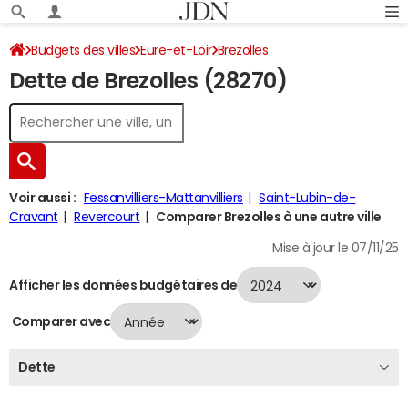
Budgets des villes
Eure-et-Loir
Brezolles
Dette de Brezolles (28270)
Dette au 31/12/2024
Voir aussi :
Fessanvilliers-Mattanvilliers
Saint-Lubin-de-
Cravant
Revercourt
Comparer Brezolles à une autre ville
Mise à jour le 07/11/25
Afficher les données budgétaires de
Comparer avec
Dette