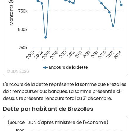
Montants (€)
750k
500k
250k
2016
2014
2012
2010
2008
2006
2002
2000
2024
2022
2020
2018
Encours de la dette
© JDN 2026
L'encours de la dette représente la somme que Brezolles
doit rembourser aux banques. La somme présentée ci-
dessus représente l'encours total au 31 décembre.
Dette par habitant de Brezolles
(Source : JDN d'après ministère de l'Economie)
1000