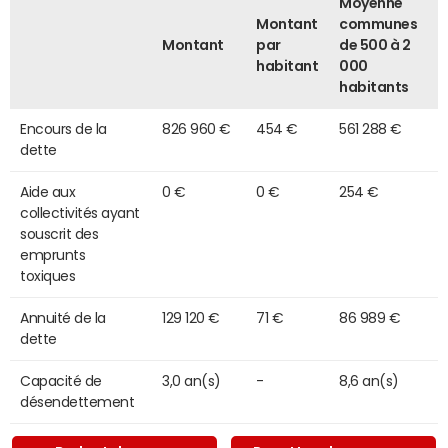
Moyenne
Montant
communes
Montant
par
de 500 à 2
habitant
000
habitants
Encours de la
826 960 €
454 €
561 288 €
dette
Aide aux
0 €
0 €
254 €
collectivités ayant
souscrit des
emprunts
toxiques
Annuité de la
129 120 €
71 €
86 989 €
dette
Capacité de
3,0 an(s)
-
8,6 an(s)
désendettement