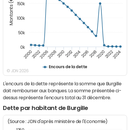
Montants (€)
150k
100k
50k
0k
2008
2022
2002
2018
2014
2010
2024
2006
2020
2000
2016
2012
Encours de la dette
© JDN 2026
L'encours de la dette représente la somme que Burgille
doit rembourser aux banques. La somme présentée ci-
dessus représente l'encours total au 31 décembre.
Dette par habitant de Burgille
(Source : JDN d'après ministère de l'Economie)
1250