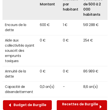
Montant
par
de 500 à 2
habitant
000
habitants
Encours de la
600 €
1 €
561 288 €
dette
Aide aux
0 €
0 €
254 €
collectivités ayant
souscrit des
emprunts
toxiques
Annuité de la
0 €
0 €
86 989 €
dette
Capacité de
0,0 an(s)
-
8,6 an(s)
désendettement
Recettes de Burgille
Budget de Burgille