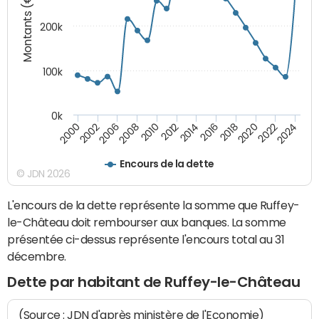
Montants (€)
200k
100k
0k
2000
2022
2016
2010
2002
2024
2018
2012
2006
2020
2014
2008
Encours de la dette
© JDN 2026
L'encours de la dette représente la somme que Ruffey-
le-Château doit rembourser aux banques. La somme
présentée ci-dessus représente l'encours total au 31
décembre.
Dette par habitant de Ruffey-le-Château
(Source : JDN d'après ministère de l'Economie)