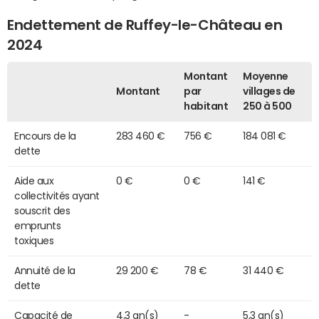
Endettement de Ruffey-le-Château en
2024
Montant
Moyenne
Montant
par
villages de
habitant
250 à 500
Encours de la
283 460 €
756 €
184 081 €
dette
Aide aux
0 €
0 €
141 €
collectivités ayant
souscrit des
emprunts
toxiques
Annuité de la
29 200 €
78 €
31 440 €
dette
Capacité de
4,3 an(s)
-
5,3 an(s)