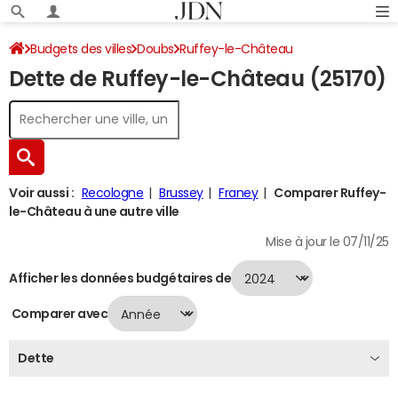
Budgets des villes
Doubs
Ruffey-le-Château
Dette de Ruffey-le-Château (25170)
Dette au 31/12/2024
Voir aussi :
Recologne
Brussey
Franey
Comparer Ruffey-
le-Château à une autre ville
Mise à jour le 07/11/25
Afficher les données budgétaires de
Comparer avec
Dette