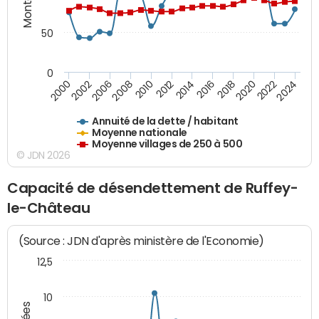
50
0
2014
2008
2000
2024
2018
2012
2006
2022
2016
2010
2002
2020
Annuité de la dette / habitant
Moyenne nationale
Moyenne villages de 250 à 500
© JDN 2026
Capacité de désendettement de Ruffey-
le-Château
(Source : JDN d'après ministère de l'Economie)
12,5
10