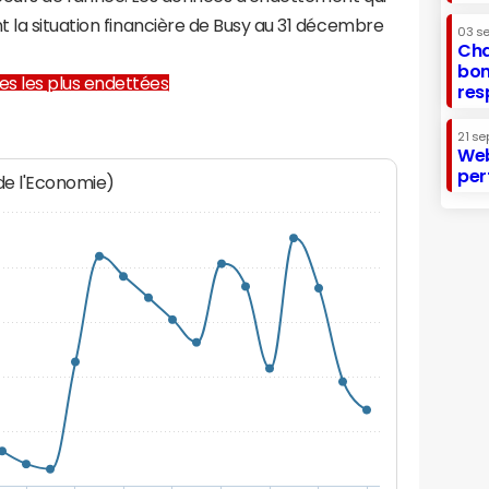
 la situation financière de Busy au 31 décembre
03 s
Cha
bon
lles les plus endettées
res
21 se
Web
per
 de l'Economie)