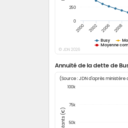
250
0
2000
2002
2006
2008
Busy
Mo
Moyenne comm
© JDN 2026
Annuité de la dette de Bu
(Source : JDN d'après ministère
100k
75k
Montants (€)
50k