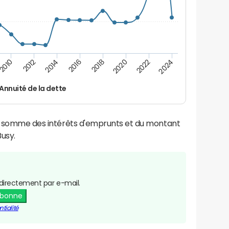
2016
2018
2010
2020
2012
2022
2014
2024
Annuité de la dette
la somme des intérêts d'emprunts et du montant
usy.
directement par e-mail.
abonne
tialité