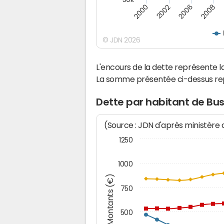
2008
2006
2002
2000
© JDN 2026
L'encours de la dette représente
La somme présentée ci-dessus rep
Dette par habitant de Bu
(Source : JDN d'après ministère
1250
1000
Montants (€)
750
500