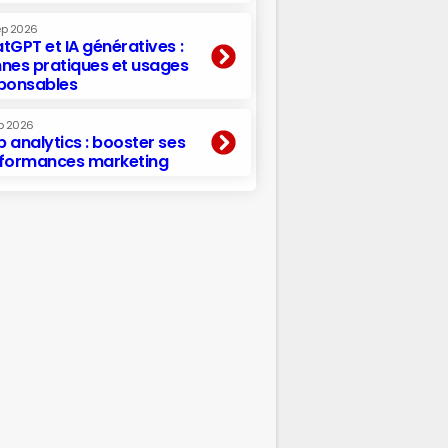
ep 2026
tGPT et IA génératives :
nes pratiques et usages
ponsables
p 2026
 analytics : booster ses
formances marketing