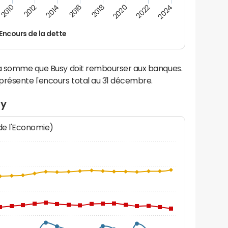
2024
2022
2020
2018
2016
2014
2012
2010
Encours de la dette
 la somme que Busy doit rembourser aux banques.
résente l'encours total au 31 décembre.
sy
 de l'Economie)