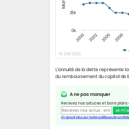
25k
0k
2008
2000
2002
2006
© JDN 2026
L'annuité de la dette représente 
du remboursement du capital de B
A ne pas manquer
Recevez nos astuces et bons plans 
Je m'
En savoir plus sur notre politique de confiden