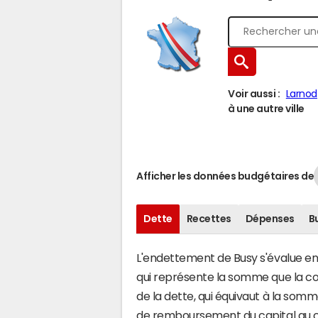
Voir aussi :
Larnod
à une autre ville
Afficher les données budgétaires de
Dette
Recettes
Dépenses
B
L'endettement de Busy s'évalue en f
qui représente la somme que la co
de la dette, qui équivaut à la so
de remboursement du capital au c