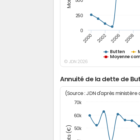
500
250
0
2000
2002
2006
2008
Butten
Moyenne comm
© JDN 2026
Annuité de la dette de Bu
(Source : JDN d'après ministère
70k
60k
50k