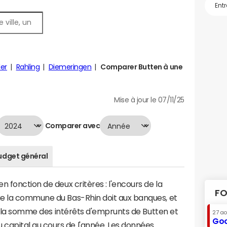
ler
Rahling
Diemeringen
Comparer Butten à une
Mise à jour le 07/11/25
Comparer avec
udget général
 fonction de deux critères : l'encours de la
FO
ue la commune du Bas-Rhin doit aux banques, et
t à la somme des intérêts d'emprunts de Butten et
27 a
Goo
apital au cours de l'année. Les données