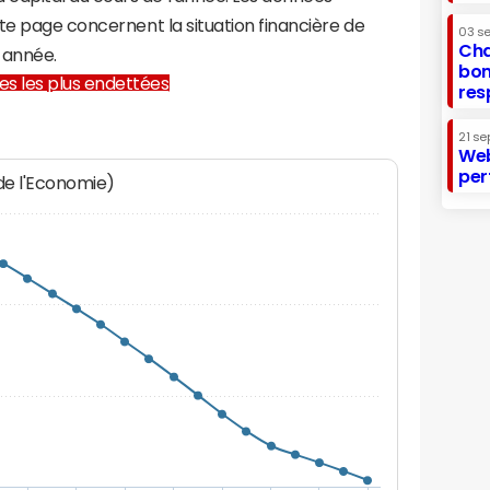
te page concernent la situation financière de
03 s
Cha
 année.
bon
lles les plus endettées
res
21 se
Web
per
 de l'Economie)