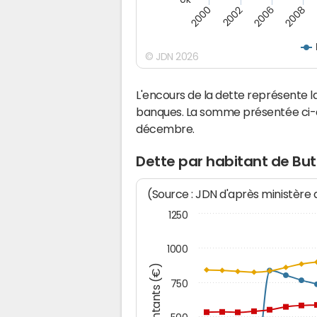
2000
2008
2006
2002
© JDN 2026
L'encours de la dette représente
banques. La somme présentée ci-de
décembre.
Dette par habitant de Bu
(Source : JDN d'après ministère
1250
1000
Montants (€)
750