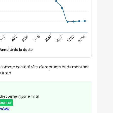
2016
2014
2012
2010
2024
2022
2020
2018
Annuité de la dette
la somme des intérêts d'emprunts et du montant
utten.
directement par e-mail.
abonne
tialité