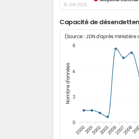
Moyenne communes
© JDN 2026
Capacité de désendette
(Source : JDN d'après ministère
6
Nombre d'années
4
2
0
2007
2002
201
2006
2001
2008
2003
2000