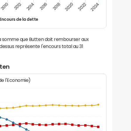
2014
2024
2012
2022
2010
2020
2018
2016
Encours de la dette
 la somme que Butten doit rembourser aux
ssus représente l'encours total au 31
tten
 de l'Economie)