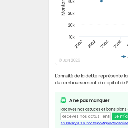
Montants (€)
40k
30k
20k
10k
2008
2006
2002
2000
© JDN 2026
L'annuité de la dette représente 
du remboursement du capital de B
A ne pas manquer
Recevez nos astuces et bons plans 
Je m'
En savoir plus sur notre politique de confiden