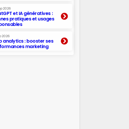
ep 2026
tGPT et IA génératives :
nes pratiques et usages
ponsables
p 2026
 analytics : booster ses
formances marketing