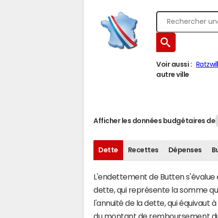
Voir aussi :
Ratzwil
autre ville
Afficher les données budgétaires de
Dette
Recettes
Dépenses
B
L'endettement de Butten s'évalue en
dette, qui représente la somme q
l'annuité de la dette, qui équivau
du montant de remboursement du c