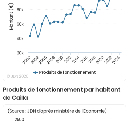
Montant (€)
80k
60k
40k
20k
2024
2002
2010
2016
2022
2000
2008
2014
2020
2006
2012
2018
Produits de fonctionnement
© JDN 2026
Produits de fonctionnement par habitant
de Cailla
(Source : JDN d'après ministère de l'Economie)
2500