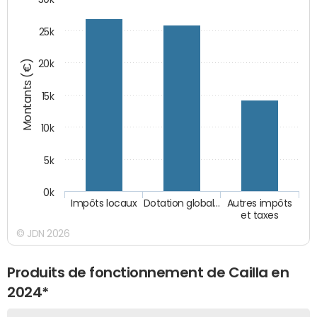
25k
Montants (€)
20k
15k
10k
5k
0k
Impôts locaux
Dotation global…
Autres impôts
et taxes
© JDN 2026
Produits de fonctionnement de Cailla en
2024*