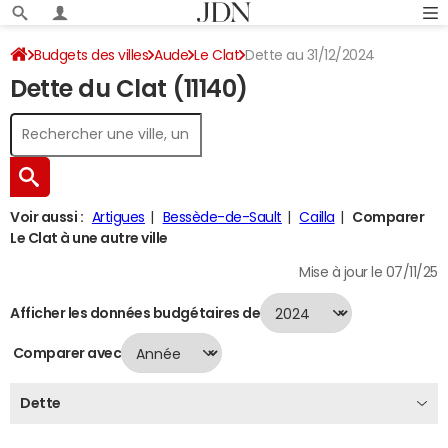
Budgets des villes
Aude
Le Clat
Dette au 31/12/2024
Dette du Clat (11140)
Voir aussi :
Artigues
Bessède-de-Sault
Cailla
Comparer
Le Clat à une autre ville
Mise à jour le 07/11/25
Afficher les données budgétaires de
Comparer avec
Dette