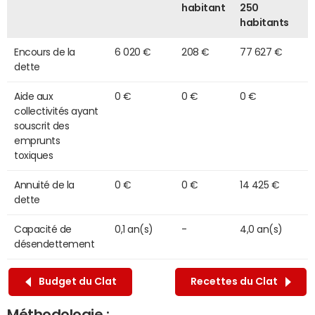
habitant
250
habitants
Encours de la
6 020 €
208 €
77 627 €
dette
Aide aux
0 €
0 €
0 €
collectivités ayant
souscrit des
emprunts
toxiques
Annuité de la
0 €
0 €
14 425 €
dette
Capacité de
0,1 an(s)
-
4,0 an(s)
désendettement
Budget du Clat
Recettes du Clat
Méthodologie :