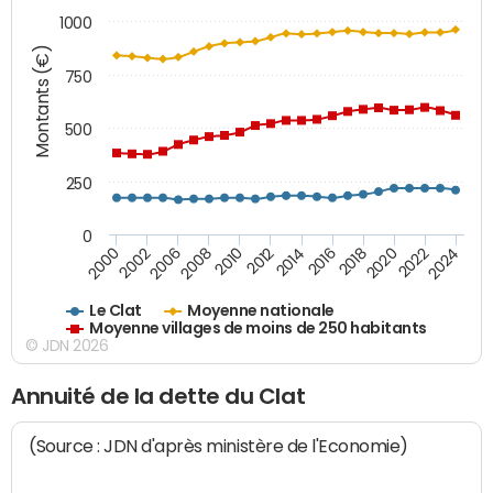
1000
Montants (€)
750
500
250
0
2018
2002
2022
2008
2012
2016
2000
2020
2006
2024
2010
2014
Le Clat
Moyenne nationale
Moyenne villages de moins de 250 habitants
© JDN 2026
Annuité de la dette du Clat
(Source : JDN d'après ministère de l'Economie)