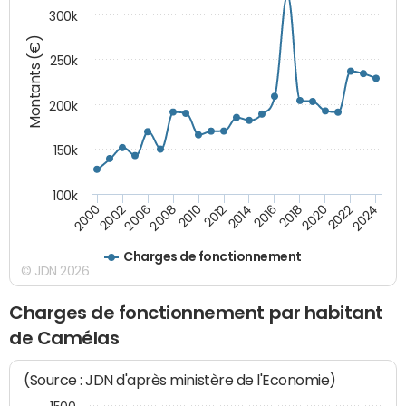
300k
Montants (€)
250k
200k
150k
100k
2008
2022
2002
2018
2014
2010
2024
2006
2020
2000
2016
2012
Charges de fonctionnement
© JDN 2026
Charges de fonctionnement par habitant
de Camélas
(Source : JDN d'après ministère de l'Economie)