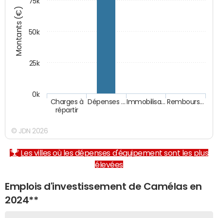
75k
Montants (€)
50k
25k
0k
Charges à
Dépenses …
Immobilisa…
Rembours…
répartir
© JDN 2026
Les villes où les dépenses d'équipement sont les plus
élevées
Emplois d'investissement de Camélas en
2024**