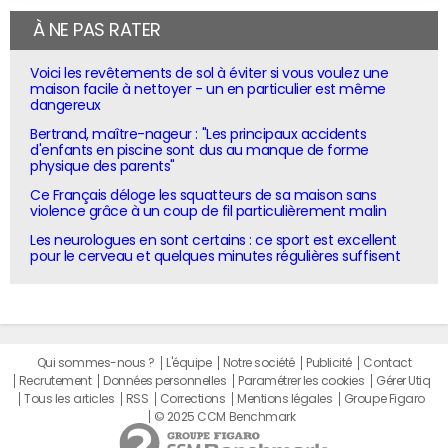
À NE PAS RATER
Voici les revêtements de sol à éviter si vous voulez une
maison facile à nettoyer - un en particulier est même
dangereux
Bertrand, maître-nageur : "Les principaux accidents
d'enfants en piscine sont dus au manque de forme
physique des parents"
Ce Français déloge les squatteurs de sa maison sans
violence grâce à un coup de fil particulièrement malin
Les neurologues en sont certains : ce sport est excellent
pour le cerveau et quelques minutes régulières suffisent
Qui sommes-nous ?
L'équipe
Notre société
Publicité
Contact
Recrutement
Données personnelles
Paramétrer les cookies
Gérer Utiq
Tous les articles
RSS
Corrections
Mentions légales
Groupe Figaro
© 2025 CCM Benchmark