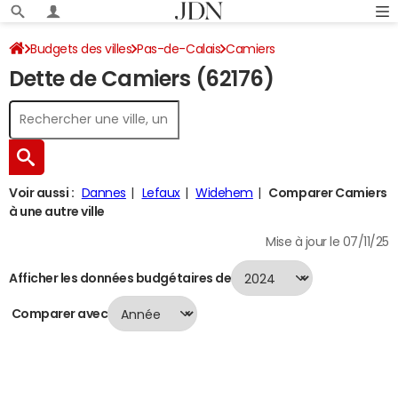
Budgets des villes
Pas-de-Calais
Camiers
Dette de Camiers (62176)
Dette au 31/12/2024
Voir aussi :
Dannes
Lefaux
Widehem
Comparer Camiers
à une autre ville
Mise à jour le 07/11/25
Afficher les données budgétaires de
Comparer avec