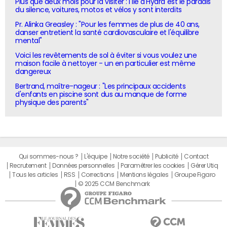
Plus que deux mois pour la visiter : l'île d'Hydra est le paradis
du silence, voitures, motos et vélos y sont interdits
Pr. Alinka Greasley : "Pour les femmes de plus de 40 ans,
danser entretient la santé cardiovasculaire et l'équilibre
mental"
Voici les revêtements de sol à éviter si vous voulez une
maison facile à nettoyer - un en particulier est même
dangereux
Bertrand, maître-nageur : "Les principaux accidents
d'enfants en piscine sont dus au manque de forme
physique des parents"
Qui sommes-nous ?
L'équipe
Notre société
Publicité
Contact
Recrutement
Données personnelles
Paramétrer les cookies
Gérer Utiq
Tous les articles
RSS
Corrections
Mentions légales
Groupe Figaro
© 2025 CCM Benchmark