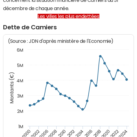
décembre de chaque année.
Les villes les plus endettées
Dette de Camiers
(Source : JDN d'après ministère de l'Economie)
6M
5M
Montants (€)
4M
3M
2M
1M
2010
2012
2014
2016
2018
2020
2022
2024
2000
2002
2006
2008