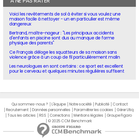
À NE PAS RATER
Voici les revêtements de sol à éviter si vous voulez une
maison facile à nettoyer - un en particulier est même
dangereux
Bertrand, maître-nageur : "Les principaux accidents
d'enfants en piscine sont dus au manque de forme
physique des parents"
Ce Français déloge les squatteurs de sa maison sans
violence grâce à un coup de fil particulièrement malin
Les neurologues en sont certains : ce sport est excellent
pour le cerveau et quelques minutes régulières suffisent
Qui sommes-nous ?
L'équipe
Notre société
Publicité
Contact
Recrutement
Données personnelles
Paramétrer les cookies
Gérer Utiq
Tous les articles
RSS
Corrections
Mentions légales
Groupe Figaro
© 2025 CCM Benchmark