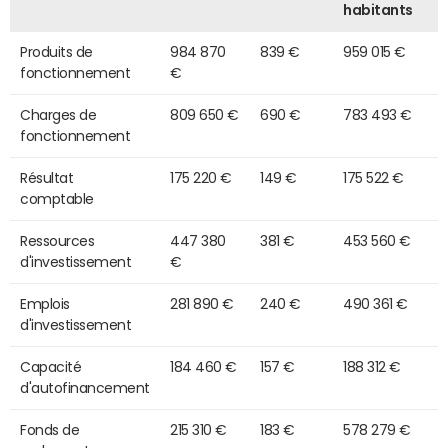
habitants
Produits de
984 870
839 €
959 015 €
fonctionnement
€
Charges de
809 650 €
690 €
783 493 €
fonctionnement
Résultat
175 220 €
149 €
175 522 €
comptable
Ressources
447 380
381 €
453 560 €
d'investissement
€
Emplois
281 890 €
240 €
490 361 €
d'investissement
Capacité
184 460 €
157 €
188 312 €
d'autofinancement
Fonds de
215 310 €
183 €
578 279 €