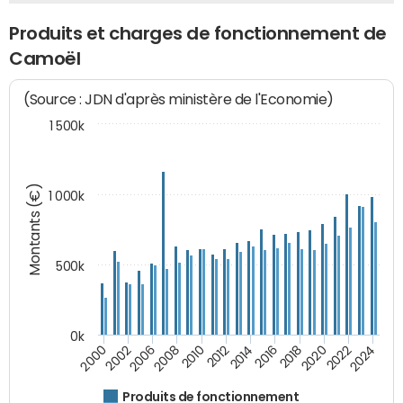
Produits et charges de fonctionnement de
Camoël
(Source : JDN d'après ministère de l'Economie)
1 500k
Montants (€)
1 000k
500k
0k
2016
2014
2012
2010
2008
2006
2002
2000
2024
2022
2020
2018
Produits de fonctionnement