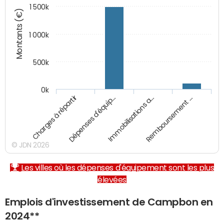
1 500k
Montants (€)
1 000k
500k
0k
Charges à répartir
Dépenses d'équip…
Immobilisations a…
Remboursement …
© JDN 2026
Les villes où les dépenses d'équipement sont les plus
élevées
Emplois d'investissement de Campbon en
2024**