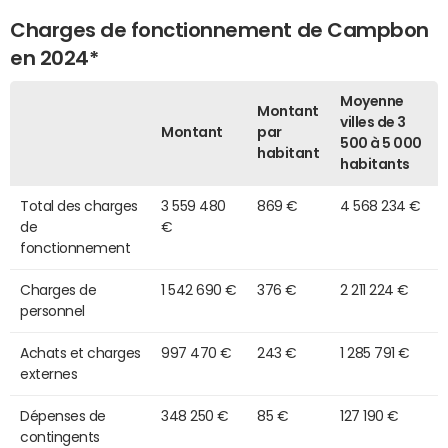
Charges de fonctionnement de Campbon
en 2024*
Moyenne
Montant
villes de 3
Montant
par
500 à 5 000
habitant
habitants
Total des charges
3 559 480
869 €
4 568 234 €
de
€
fonctionnement
Charges de
1 542 690 €
376 €
2 211 224 €
personnel
Achats et charges
997 470 €
243 €
1 285 791 €
externes
Dépenses de
348 250 €
85 €
127 190 €
contingents