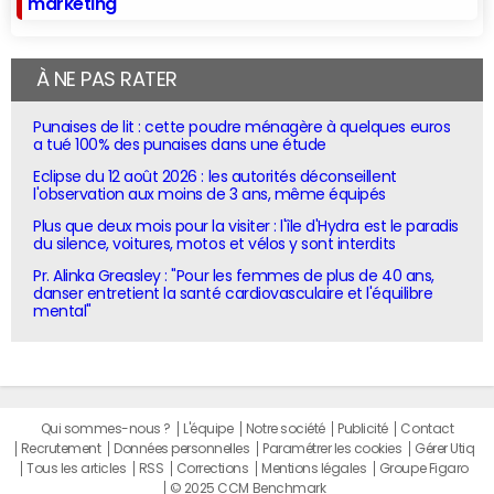
marketing
À NE PAS RATER
Punaises de lit : cette poudre ménagère à quelques euros
a tué 100% des punaises dans une étude
Eclipse du 12 août 2026 : les autorités déconseillent
l'observation aux moins de 3 ans, même équipés
Plus que deux mois pour la visiter : l'île d'Hydra est le paradis
du silence, voitures, motos et vélos y sont interdits
Pr. Alinka Greasley : "Pour les femmes de plus de 40 ans,
danser entretient la santé cardiovasculaire et l'équilibre
mental"
Qui sommes-nous ?
L'équipe
Notre société
Publicité
Contact
Recrutement
Données personnelles
Paramétrer les cookies
Gérer Utiq
Tous les articles
RSS
Corrections
Mentions légales
Groupe Figaro
© 2025 CCM Benchmark