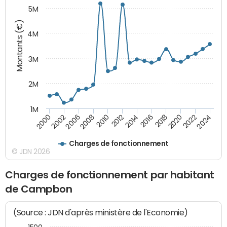
5M
Montants (€)
4M
3M
2M
1M
2010
2012
2014
2016
2018
2020
2022
2024
2000
2002
2006
2008
Charges de fonctionnement
© JDN 2026
Charges de fonctionnement par habitant
de Campbon
(Source : JDN d'après ministère de l'Economie)