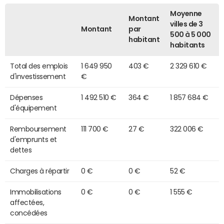
Moyenne
Montant
villes de 3
Montant
par
500 à 5 000
habitant
habitants
Total des emplois
1 649 950
403 €
2 329 610 €
d'investissement
€
Dépenses
1 492 510 €
364 €
1 857 684 €
d'équipement
Remboursement
111 700 €
27 €
322 006 €
d'emprunts et
dettes
Charges à répartir
0 €
0 €
52 €
Immobilisations
0 €
0 €
1 555 €
affectées,
concédées