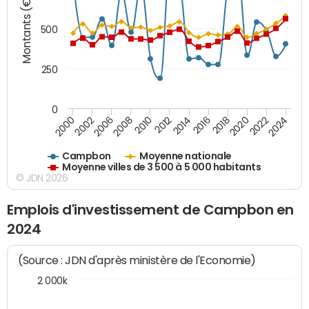
Montants (€)
500
250
0
2018
2002
2022
2008
2012
2016
2000
2020
2006
2024
2010
2014
Campbon
Moyenne nationale
Moyenne villes de 3 500 à 5 000 habitants
© JDN 2026
Emplois d'investissement de Campbon en
2024
(Source : JDN d'après ministère de l'Economie)
2 000k