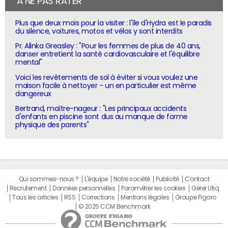
À NE PAS RATER
Plus que deux mois pour la visiter : l'île d'Hydra est le paradis
du silence, voitures, motos et vélos y sont interdits
Pr. Alinka Greasley : "Pour les femmes de plus de 40 ans,
danser entretient la santé cardiovasculaire et l'équilibre
mental"
Voici les revêtements de sol à éviter si vous voulez une
maison facile à nettoyer - un en particulier est même
dangereux
Bertrand, maître-nageur : "Les principaux accidents
d'enfants en piscine sont dus au manque de forme
physique des parents"
Qui sommes-nous ?
L'équipe
Notre société
Publicité
Contact
Recrutement
Données personnelles
Paramétrer les cookies
Gérer Utiq
Tous les articles
RSS
Corrections
Mentions légales
Groupe Figaro
© 2025 CCM Benchmark