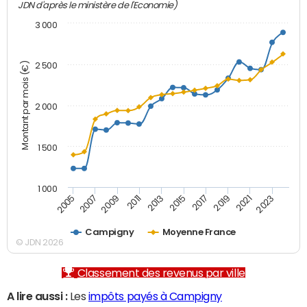
JDN d'après le ministère de l'Economie)
3 000
Montant par mois (€)
2 500
2 000
1 500
1 000
2007
2017
2009
2019
2011
2021
2013
2023
2005
2015
Campigny
Moyenne France
© JDN 2026
Classement des revenus par ville
A lire aussi :
Les
impôts payés à Campigny