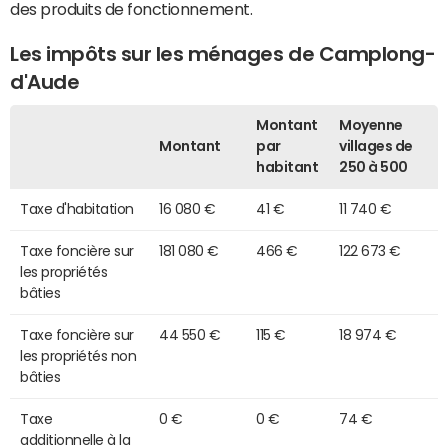
des produits de fonctionnement.
Les impôts sur les ménages de Camplong-
d'Aude
Montant
Moyenne
Montant
par
villages de
habitant
250 à 500
Taxe d'habitation
16 080 €
41 €
11 740 €
Taxe foncière sur
181 080 €
466 €
122 673 €
les propriétés
bâties
Taxe foncière sur
44 550 €
115 €
18 974 €
les propriétés non
bâties
Taxe
0 €
0 €
74 €
additionnelle à la