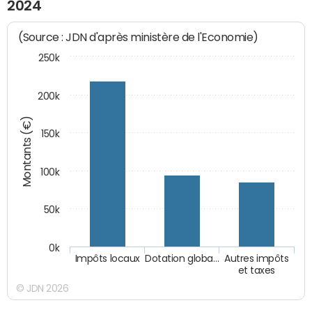
2024
(Source : JDN d'après ministère de l'Economie)
250k
200k
Montants (€)
150k
100k
50k
0k
Impôts locaux
Dotation globa…
Autres impôts
et taxes
© JDN 2026