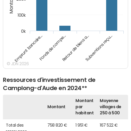
100k
0k
Emprunt bancaire…
Fonds de compe…
Retour de biens a…
Subventions reçu…
© JDN 2026
Ressources d'investissement de
Camplong-d'Aude en 2024**
Montant
Moyenne
Montant
par
villages de
habitant
250 à 500
Total des
758 820 €
1 951 €
167 522 €