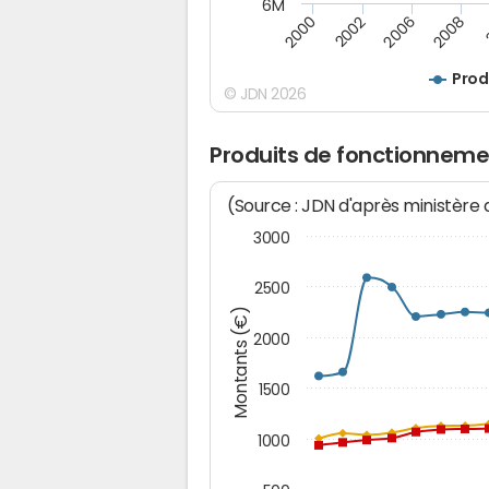
6M
2008
2006
2002
2000
Prod
© JDN 2026
Produits de fonctionneme
(Source : JDN d'après ministère
3000
2500
Montants (€)
2000
1500
1000