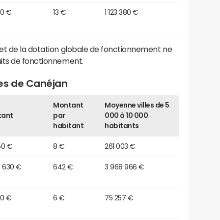
40 €
13 €
1 123 380 €
et de la dotation globale de fonctionnement ne
its de fonctionnement.
es de Canéjan
Montant
Moyenne villes de 5
tant
par
000 à 10 000
habitant
habitants
50 €
8 €
261 003 €
3 630 €
642 €
3 968 966 €
20 €
6 €
75 257 €