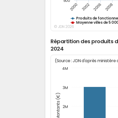
500
2000
2002
2006
2008
Produits de fonctionn
Moyenne villes de 5 00
© JDN 2026
Répartition des produits
2024
(Source : JDN d'après ministère
4M
3M
Montants (€)
2M