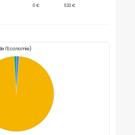
0 €
533 €
 de l'Economie)