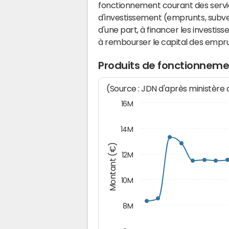
fonctionnement courant des serv
d'investissement (emprunts, subvent
d'une part, à financer les investis
à rembourser le capital des emprun
Produits de fonctionnem
(Source : JDN d'après ministère
16M
14M
Montant (€)
12M
10M
8M