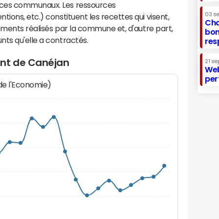
ices communaux. Les ressources
03 s
ions, etc.) constituent les recettes qui visent,
Cha
sements réalisés par la commune et, d'autre part,
bon
ts qu'elle a contractés.
res
ent de Canéjan
21 se
Web
per
 de l'Economie)