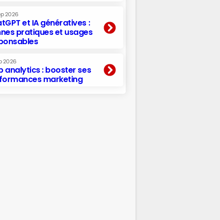
ep 2026
tGPT et IA génératives :
nes pratiques et usages
ponsables
p 2026
 analytics : booster ses
formances marketing