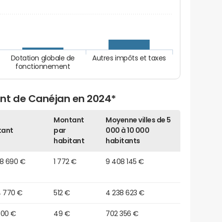
Dotation globale de
Autres impôts et taxes
fonctionnement
nt de Canéjan en 2024*
Montant
Moyenne villes de 5
tant
par
000 à 10 000
habitant
habitants
78 690 €
1 772 €
9 408 145 €
4 770 €
512 €
4 238 623 €
300 €
49 €
702 356 €