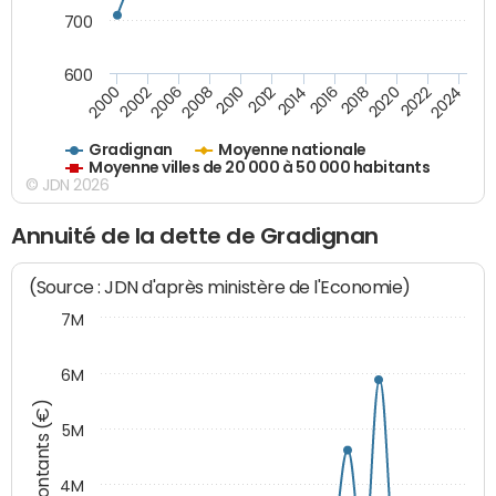
700
600
2018
2002
2022
2008
2012
2016
2000
2020
2006
2024
2010
2014
Gradignan
Moyenne nationale
Moyenne villes de 20 000 à 50 000 habitants
© JDN 2026
Annuité de la dette de Gradignan
(Source : JDN d'après ministère de l'Economie)
7M
6M
Montants (€)
5M
4M