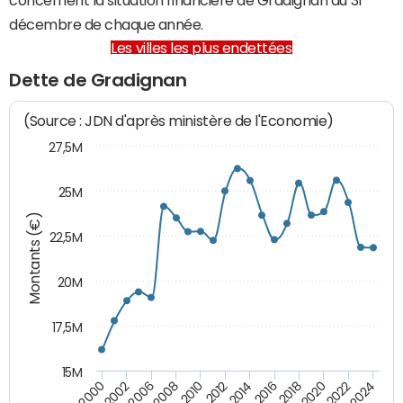
décembre de chaque année.
Les villes les plus endettées
Dette de Gradignan
(Source : JDN d'après ministère de l'Economie)
27,5M
25M
Montants (€)
22,5M
20M
17,5M
15M
2000
2002
2006
2008
2010
2012
2014
2016
2018
2020
2022
2024