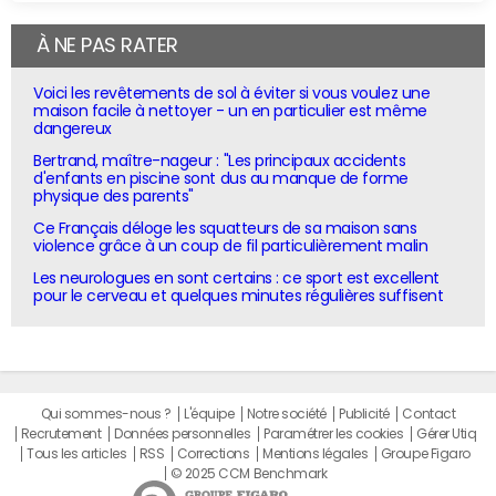
À NE PAS RATER
Voici les revêtements de sol à éviter si vous voulez une
maison facile à nettoyer - un en particulier est même
dangereux
Bertrand, maître-nageur : "Les principaux accidents
d'enfants en piscine sont dus au manque de forme
physique des parents"
Ce Français déloge les squatteurs de sa maison sans
violence grâce à un coup de fil particulièrement malin
Les neurologues en sont certains : ce sport est excellent
pour le cerveau et quelques minutes régulières suffisent
Qui sommes-nous ?
L'équipe
Notre société
Publicité
Contact
Recrutement
Données personnelles
Paramétrer les cookies
Gérer Utiq
Tous les articles
RSS
Corrections
Mentions légales
Groupe Figaro
© 2025 CCM Benchmark