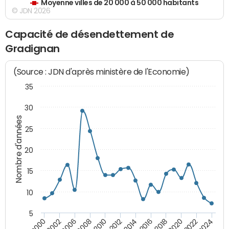
Moyenne villes de 20 000 à 50 000 habitants
© JDN 2026
Capacité de désendettement de
Gradignan
(Source : JDN d'après ministère de l'Economie)
35
30
Nombre d'années
25
20
15
10
5
2000
2022
2016
2010
2002
2024
2018
2012
2006
2020
2014
2008