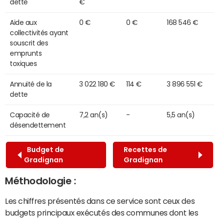
dette
€
Aide aux
0 €
0 €
168 546 €
collectivités ayant
souscrit des
emprunts
toxiques
Annuité de la
3 022 180 €
114 €
3 896 551 €
dette
Capacité de
7,2 an(s)
-
5,5 an(s)
désendettement
Budget de
Recettes de
Gradignan
Gradignan
Méthodologie :
Les chiffres présentés dans ce service sont ceux des
budgets principaux exécutés des communes dont les