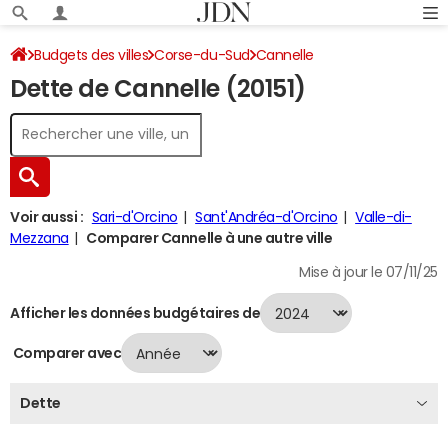
Budgets des villes
Corse-du-Sud
Cannelle
Dette de Cannelle (20151)
Dette au 31/12/2024
Voir aussi :
Sari-d'Orcino
Sant'Andréa-d'Orcino
Valle-di-
Mezzana
Comparer Cannelle à une autre ville
Mise à jour le 07/11/25
Afficher les données budgétaires de
Comparer avec
Dette