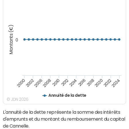
Montants (€)
0
2008
2022
2002
2018
2014
2010
2024
2006
2020
2000
2016
2012
Annuité de la dette
© JDN 2026
L'annuité de la dette représente la somme des intérêts
d'emprunts et du montant du remboursement du capital
de Cannelle.