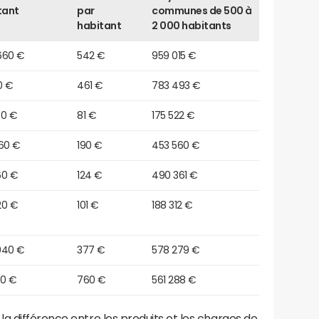
tant
par
communes de 500 à
habitant
2 000 habitants
660 €
542 €
959 015 €
10 €
461 €
783 493 €
50 €
81 €
175 522 €
060 €
190 €
453 560 €
60 €
124 €
490 361 €
20 €
101 €
188 312 €
040 €
377 €
578 279 €
80 €
760 €
561 288 €
a différence entre les produits et les charges de