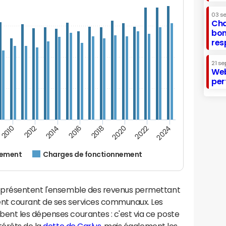
03 s
Cha
bon
res
21 se
Web
per
2014
2024
2012
2022
2010
2020
2018
2016
nement
Charges de fonctionnement
eprésentent l'ensemble des revenus permettant
ent courant de ses services communaux. Les
nt les dépenses courantes : c'est via ce poste