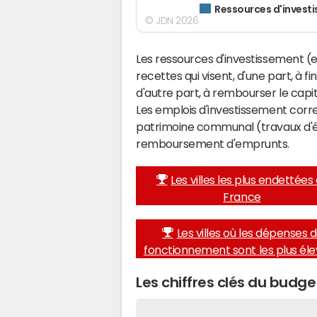
Ressources d'invest
© JDN 2026
Les ressources d'investissement (e
recettes qui visent, d'une part, à f
d'autre part, à rembourser le cap
Les emplois d'investissement corr
patrimoine communal (travaux d'éq
remboursement d'emprunts.
Les villes les plus endettées
France
Les villes où les dépenses 
fonctionnement sont les plus él
Les chiffres clés du budg