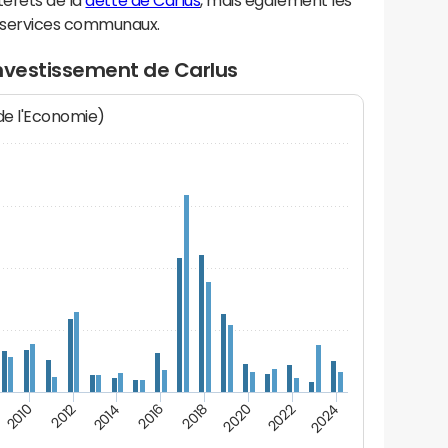
térêts de la
dette de Carlus
, mais également les
 services communaux.
investissement de Carlus
 de l'Economie)
2022
2018
2014
2010
2024
2020
2016
2012