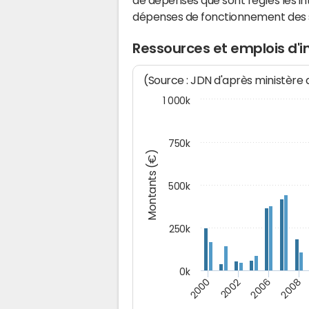
de dépenses que sont réglés les in
dépenses de fonctionnement des
Ressources et emplois d'
(Source : JDN d'après ministère
1 000k
750k
Montants (€)
500k
250k
0k
2008
2002
2006
2000