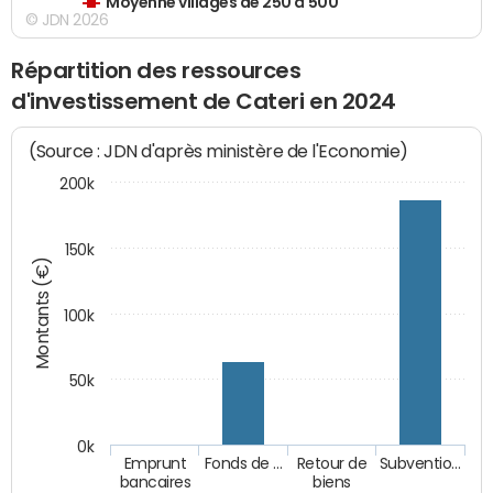
Moyenne villages de 250 à 500
© JDN 2026
Répartition des ressources
d'investissement de Cateri en 2024
(Source : JDN d'après ministère de l'Economie)
200k
150k
Montants (€)
100k
50k
0k
Emprunt
Fonds de …
Retour de
Subventio…
bancaires
biens