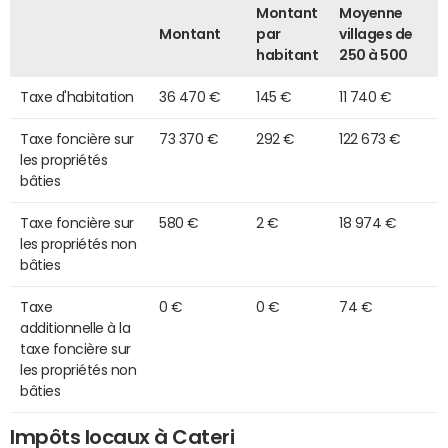
Montant
Moyenne
Montant
par
villages de
habitant
250 à 500
Taxe d'habitation
36 470 €
145 €
11 740 €
Taxe foncière sur
73 370 €
292 €
122 673 €
les propriétés
bâties
Taxe foncière sur
580 €
2 €
18 974 €
les propriétés non
bâties
Taxe
0 €
0 €
74 €
additionnelle à la
taxe foncière sur
les propriétés non
bâties
Impôts locaux à Cateri