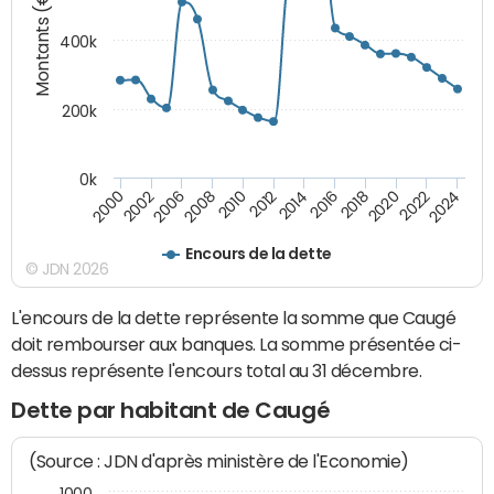
Montants (€)
400k
200k
0k
2000
2022
2016
2010
2002
2024
2018
2012
2006
2020
2014
2008
Encours de la dette
© JDN 2026
L'encours de la dette représente la somme que Caugé
doit rembourser aux banques. La somme présentée ci-
dessus représente l'encours total au 31 décembre.
Dette par habitant de Caugé
(Source : JDN d'après ministère de l'Economie)
1000