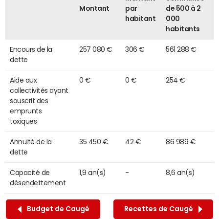
Montant
par
de 500 à 2
habitant
000
habitants
Encours de la
257 080 €
306 €
561 288 €
dette
Aide aux
0 €
0 €
254 €
collectivités ayant
souscrit des
emprunts
toxiques
Annuité de la
35 450 €
42 €
86 989 €
dette
Capacité de
1,9 an(s)
-
8,6 an(s)
désendettement
Budget de Caugé
Recettes de Caugé