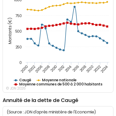
750
Montants (€)
500
250
0
2018
2002
2022
2008
2012
2016
2000
2020
2006
2024
2010
2014
Caugé
Moyenne nationale
Moyenne communes de 500 à 2 000 habitants
© JDN 2026
Annuité de la dette de Caugé
(Source : JDN d'après ministère de l'Economie)