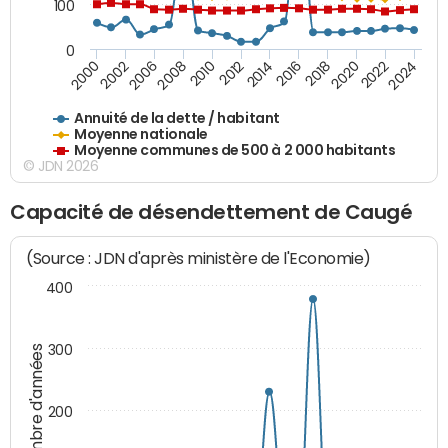
100
0
2014
2008
2000
2024
2018
2012
2006
2022
2016
2010
2002
2020
Annuité de la dette / habitant
Moyenne nationale
Moyenne communes de 500 à 2 000 habitants
© JDN 2026
Capacité de désendettement de Caugé
(Source : JDN d'après ministère de l'Economie)
400
300
Nombre d'années
200