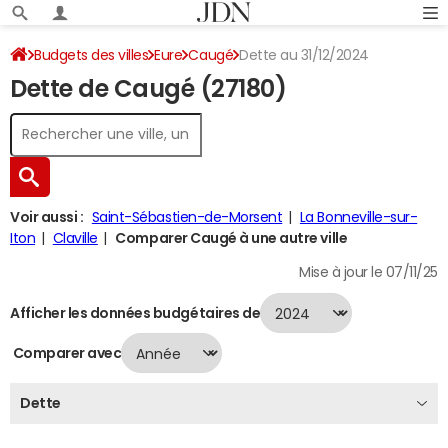
Budgets des villes
Eure
Caugé
Dette au 31/12/2024
Dette de Caugé (27180)
Voir aussi :
Saint-Sébastien-de-Morsent
La Bonneville-sur-
Iton
Claville
Comparer Caugé à une autre ville
Mise à jour le 07/11/25
Afficher les données budgétaires de
Comparer avec
Dette