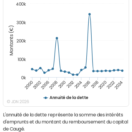
400k
300k
Montants (€)
200k
100k
0k
2000
2022
2016
2010
2002
2024
2018
2012
2006
2020
2014
2008
Annuité de la dette
© JDN 2026
L'annuité de la dette représente la somme des intérêts
d'emprunts et du montant du remboursement du capital
de Caugé.