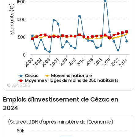
1500
Montants (€)
1000
500
0
2018
2002
2022
2008
2012
2016
2000
2020
2006
2024
2010
2014
Cézac
Moyenne nationale
Moyenne villages de moins de 250 habitants
© JDN 2026
Emplois d'investissement de Cézac en
2024
(Source : JDN d'après ministère de l'Economie)
60k