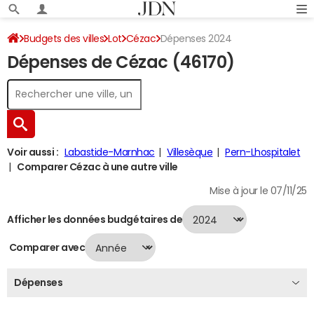
Budgets des villes
Lot
Cézac
Dépenses 2024
Dépenses de Cézac (46170)
Voir aussi :
Labastide-Marnhac
Villesèque
Pern-Lhospitalet
Comparer Cézac à une autre ville
Mise à jour le 07/11/25
Afficher les données budgétaires de
Comparer avec
Dépenses