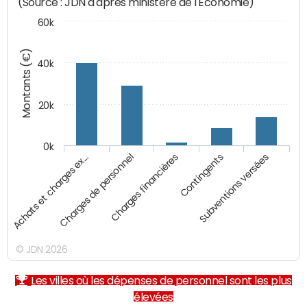
(Source : JDN d'après ministère de l'Economie)
60k
Montants (€)
40k
20k
0k
Charges financières
Achats et charges ex…
Contingents
Charges de personnel
Subventions versées
© JDN 2026
Les villes où les dépenses de personnel sont les plus
élevées