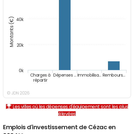
Montants (€)
40k
20k
0k
Charges à
Dépenses …
Immobilisa…
Rembours…
répartir
© JDN 2026
Les villes où les dépenses d'équipement sont les plus
élevées
Emplois d'investissement de Cézac en