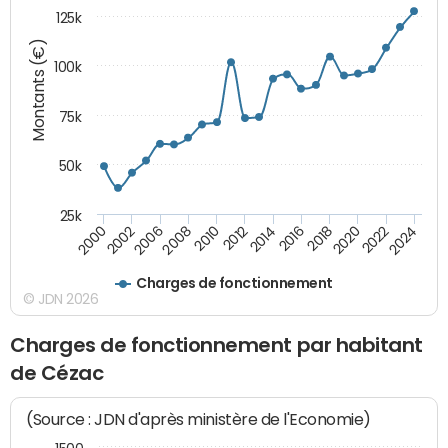
125k
Montants (€)
100k
75k
50k
25k
2024
2002
2010
2016
2022
2000
2008
2014
2020
2006
2012
2018
Charges de fonctionnement
© JDN 2026
Charges de fonctionnement par habitant
de Cézac
(Source : JDN d'après ministère de l'Economie)