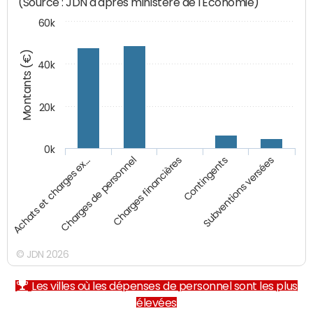
(Source : JDN d'après ministère de l'Economie)
60k
Montants (€)
40k
20k
0k
Charges financières
Achats et charges ex…
Contingents
Charges de personnel
Subventions versées
© JDN 2026
Les villes où les dépenses de personnel sont les plus
élevées