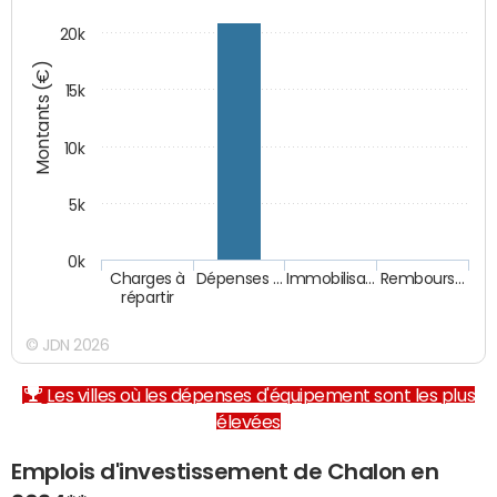
20k
Montants (€)
15k
10k
5k
0k
Charges à
Dépenses …
Immobilisa…
Rembours…
répartir
© JDN 2026
Les villes où les dépenses d'équipement sont les plus
élevées
Emplois d'investissement de Chalon en