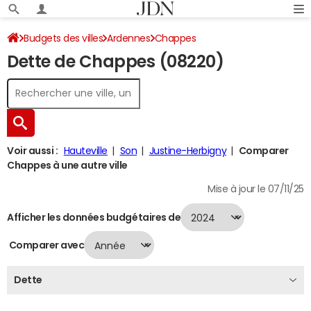
Budgets des villes
Ardennes
Chappes
Dette de Chappes (08220)
Dette au 31/12/2024
Voir aussi :
Hauteville
Son
Justine-Herbigny
Comparer
Chappes à une autre ville
Mise à jour le 07/11/25
Afficher les données budgétaires de
Comparer avec
Dette