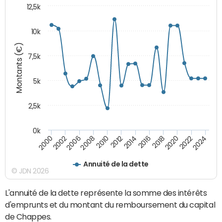
12,5k
10k
Montants (€)
7,5k
5k
2,5k
0k
2024
2002
2010
2016
2022
2000
2008
2014
2020
2006
2012
2018
Annuité de la dette
© JDN 2026
L'annuité de la dette représente la somme des intérêts
d'emprunts et du montant du remboursement du capital
de Chappes.