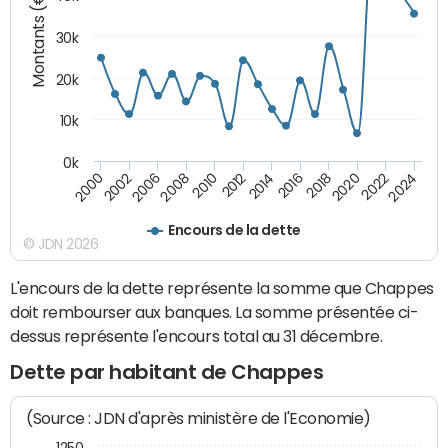
Montants (€)
30k
20k
10k
0k
2020
2010
2016
2006
2022
2012
2000
2018
2008
2024
2014
2002
Encours de la dette
© JDN 2026
L'encours de la dette représente la somme que Chappes
doit rembourser aux banques. La somme présentée ci-
dessus représente l'encours total au 31 décembre.
Dette par habitant de Chappes
(Source : JDN d'après ministère de l'Economie)
1250