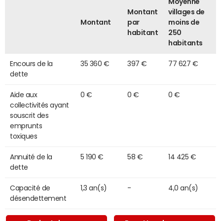
Moyenne
Montant
villages de
Montant
par
moins de
habitant
250
habitants
Encours de la
35 360 €
397 €
77 627 €
dette
Aide aux
0 €
0 €
0 €
collectivités ayant
souscrit des
emprunts
toxiques
Annuité de la
5 190 €
58 €
14 425 €
dette
Capacité de
1,3 an(s)
-
4,0 an(s)
désendettement