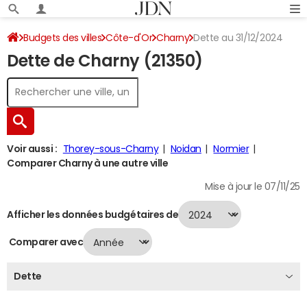
Budgets des villes
Côte-d'Or
Charny
Dette au 31/12/2024
Dette de Charny (21350)
Voir aussi :
Thorey-sous-Charny
Noidan
Normier
Comparer Charny à une autre ville
Mise à jour le 07/11/25
Afficher les données budgétaires de
Comparer avec
Dette