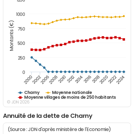
1000
Montants (€)
750
500
250
0
2018
2002
2022
2008
2012
2016
2000
2020
2006
2024
2010
2014
Charny
Moyenne nationale
Moyenne villages de moins de 250 habitants
© JDN 2026
Annuité de la dette de Charny
(Source : JDN d'après ministère de l'Economie)