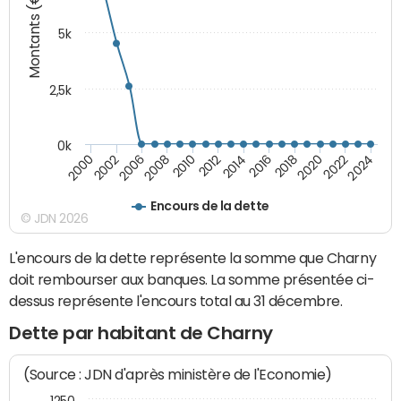
Montants (€)
5k
2,5k
0k
2014
2000
2024
2012
2022
2010
2020
2008
2018
2006
2016
2002
Encours de la dette
© JDN 2026
L'encours de la dette représente la somme que Charny
doit rembourser aux banques. La somme présentée ci-
dessus représente l'encours total au 31 décembre.
Dette par habitant de Charny
(Source : JDN d'après ministère de l'Economie)
1250