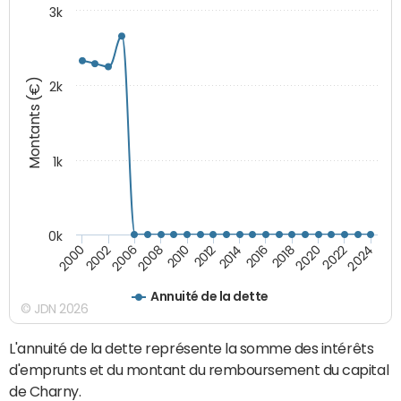
3k
Montants (€)
2k
1k
0k
2006
2000
2024
2020
2016
2012
2008
2002
2022
2018
2014
2010
Annuité de la dette
© JDN 2026
L'annuité de la dette représente la somme des intérêts
d'emprunts et du montant du remboursement du capital
de Charny.