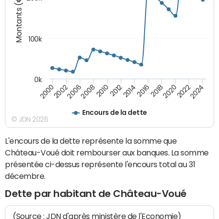
Montants (€)
100k
0k
2008
2022
2002
2018
2014
2010
2024
2006
2020
2000
2016
2012
Encours de la dette
© JDN 2026
L'encours de la dette représente la somme que
Château-Voué doit rembourser aux banques. La somme
présentée ci-dessus représente l'encours total au 31
décembre.
Dette par habitant de Château-Voué
(Source : JDN d'après ministère de l'Economie)