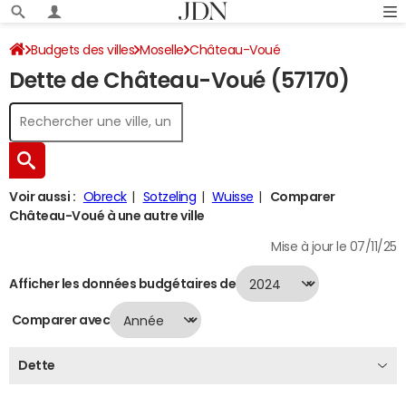
Budgets des villes
Moselle
Château-Voué
Dette de Château-Voué (57170)
Dette au 31/12/2024
Voir aussi :
Obreck
Sotzeling
Wuisse
Comparer
Château-Voué à une autre ville
Mise à jour le 07/11/25
Afficher les données budgétaires de
Comparer avec
Dette