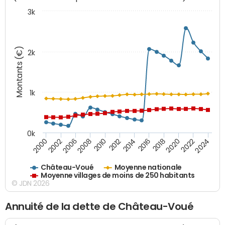
3k
Montants (€)
2k
1k
0k
2006
2000
2024
2020
2016
2012
2008
2002
2022
2018
2014
2010
Château-Voué
Moyenne nationale
Moyenne villages de moins de 250 habitants
© JDN 2026
Annuité de la dette de Château-Voué