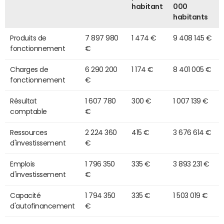
habitant
000
habitants
Produits de
7 897 980
1 474 €
9 408 145 €
fonctionnement
€
Charges de
6 290 200
1 174 €
8 401 005 €
fonctionnement
€
Résultat
1 607 780
300 €
1 007 139 €
comptable
€
Ressources
2 224 360
415 €
3 676 614 €
d'investissement
€
Emplois
1 796 350
335 €
3 893 231 €
d'investissement
€
Capacité
1 794 350
335 €
1 503 019 €
d'autofinancement
€