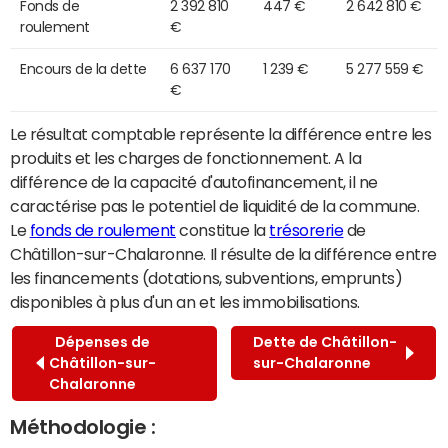
Fonds de
2 392 810
447 €
2 642 810 €
roulement
€
Encours de la dette
6 637 170
1 239 €
5 277 559 €
€
Le résultat comptable représente la différence entre les
produits et les charges de fonctionnement. A la
différence de la capacité d'autofinancement, il ne
caractérise pas le potentiel de liquidité de la commune.
Le
fonds de roulement
constitue la
trésorerie
de
Châtillon-sur-Chalaronne. Il résulte de la différence entre
les financements (dotations, subventions, emprunts)
disponibles à plus d'un an et les immobilisations.
Dépenses de
Dette de Châtillon-
Châtillon-sur-
sur-Chalaronne
Chalaronne
Méthodologie :