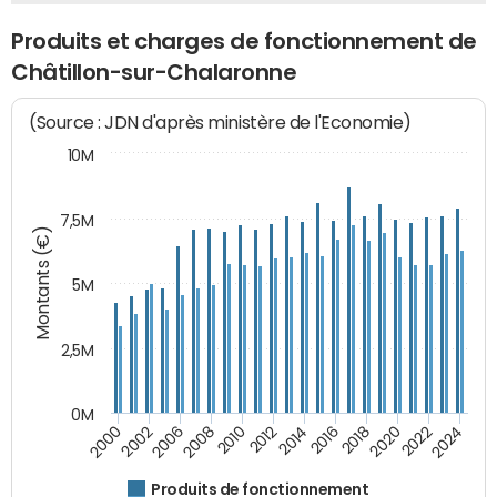
Produits et charges de fonctionnement de
Châtillon-sur-Chalaronne
(Source : JDN d'après ministère de l'Economie)
10M
7,5M
Montants (€)
5M
2,5M
0M
2000
2002
2006
2008
2010
2012
2014
2016
2018
2020
2022
2024
Produits de fonctionnement