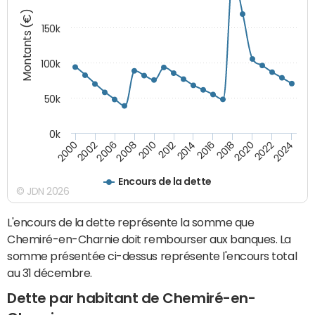
Montants (€)
150k
100k
50k
0k
2008
2022
2002
2018
2014
2010
2024
2006
2020
2000
2016
2012
Encours de la dette
© JDN 2026
L'encours de la dette représente la somme que
Chemiré-en-Charnie doit rembourser aux banques. La
somme présentée ci-dessus représente l'encours total
au 31 décembre.
Dette par habitant de Chemiré-en-