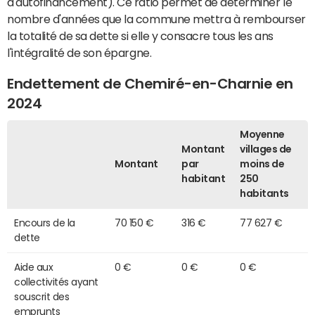
d'autofinancement). Ce ratio permet de déterminer le
nombre d'années que la commune mettra à rembourser
la totalité de sa dette si elle y consacre tous les ans
l'intégralité de son épargne.
Endettement de Chemiré-en-Charnie en
2024
Moyenne
Montant
villages de
Montant
par
moins de
habitant
250
habitants
Encours de la
70 150 €
316 €
77 627 €
dette
Aide aux
0 €
0 €
0 €
collectivités ayant
souscrit des
emprunts