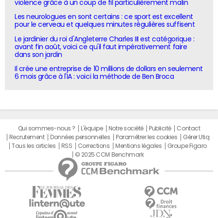
violence grâce à un coup de fil particulièrement malin
Les neurologues en sont certains : ce sport est excellent
pour le cerveau et quelques minutes régulières suffisent
Le jardinier du roi d'Angleterre Charles III est catégorique :
avant fin août, voici ce qu'il faut impérativement faire
dans son jardin
Il crée une entreprise de 10 millions de dollars en seulement
6 mois grâce à l'IA : voici la méthode de Ben Broca
Qui sommes-nous ?
L'équipe
Notre société
Publicité
Contact
Recrutement
Données personnelles
Paramétrer les cookies
Gérer Utiq
Tous les articles
RSS
Corrections
Mentions légales
Groupe Figaro
© 2025 CCM Benchmark