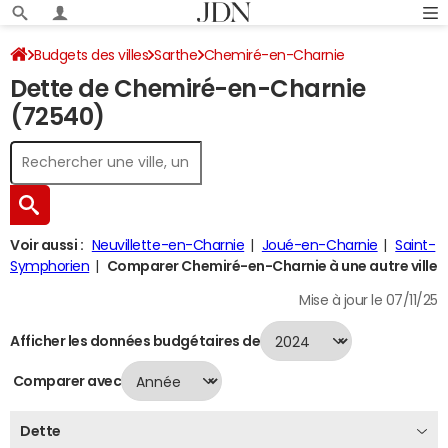
Budgets des villes
Sarthe
Chemiré-en-Charnie
Dette de Chemiré-en-Charnie
Dette au 31/12/2024
(72540)
Voir aussi :
Neuvillette-en-Charnie
Joué-en-Charnie
Saint-
Symphorien
Comparer Chemiré-en-Charnie à une autre ville
Mise à jour le 07/11/25
Afficher les données budgétaires de
Comparer avec
Dette