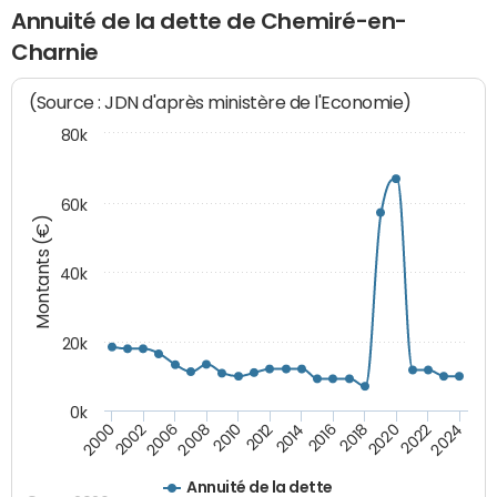
Annuité de la dette de Chemiré-en-
Charnie
(Source : JDN d'après ministère de l'Economie)
80k
60k
Montants (€)
40k
20k
0k
2020
2010
2016
2006
2022
2012
2000
2018
2008
2024
2014
2002
Annuité de la dette