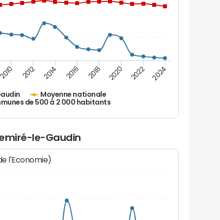
2010
2012
2014
2016
2018
2020
2022
2024
Gaudin
Moyenne nationale
unes de 500 à 2 000 habitants
hemiré-le-Gaudin
 de l'Economie)