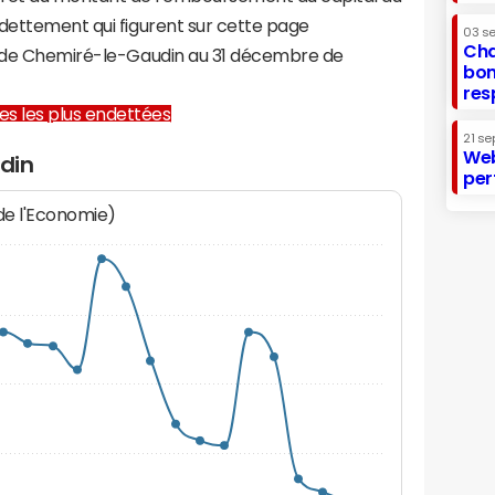
ndettement qui figurent sur cette page
03 s
Cha
re de Chemiré-le-Gaudin au 31 décembre de
bon
res
lles les plus endettées
21 se
Web
din
per
 de l'Economie)