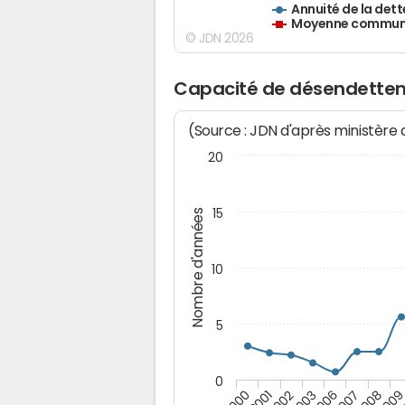
Annuité de la dett
Moyenne communes
© JDN 2026
Capacité de désendette
(Source : JDN d'après ministère
20
15
Nombre d'années
10
5
0
200
2007
2003
2001
2008
2006
2002
2000