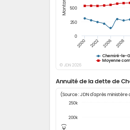
Montants (€)
500
250
0
2000
2002
2006
2008
Chemiré-le-
Moyenne comm
© JDN 2026
Annuité de la dette de C
(Source : JDN d'après ministère
250k
200k