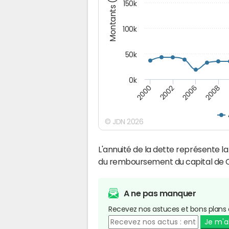
Montants (€)
150k
100k
50k
0k
2008
2006
2002
2000
© JDN 2026
L'annuité de la dette représente 
du remboursement du capital de 
A ne pas manquer
Recevez nos astuces et bons plans 
Je m'