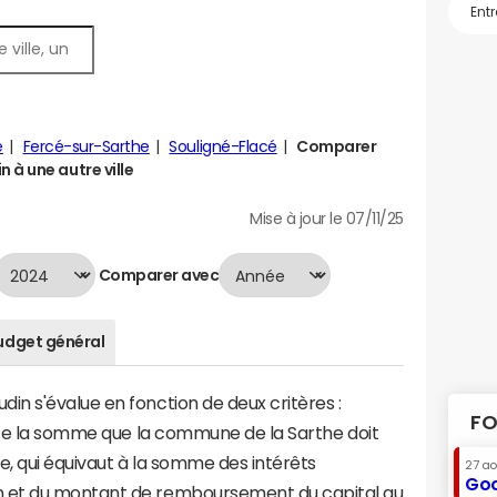
é
Fercé-sur-Sarthe
Souligné-Flacé
Comparer
 à une autre ville
Mise à jour le 07/11/25
Comparer avec
udget général
n s'évalue en fonction de deux critères :
FO
ente la somme que la commune de la Sarthe doit
te, qui équivaut à la somme des intérêts
27 a
Goo
 et du montant de remboursement du capital au