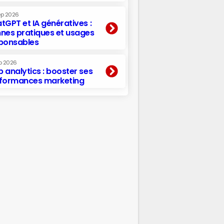
ep 2026
tGPT et IA génératives :
nes pratiques et usages
ponsables
p 2026
 analytics : booster ses
formances marketing