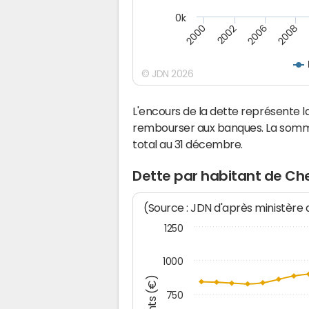
0k
2000
2008
2006
2002
© JDN 2026
L'encours de la dette représente
rembourser aux banques. La somm
total au 31 décembre.
Dette par habitant de C
(Source : JDN d'après ministère
1250
1000
750