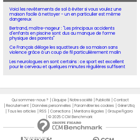
Voici les revêtements de sol à éviter si vous voulez une
maison facile à nettoyer - un en particulier est même
dangereux
Bertrand, maître-nageur : "Les principaux accidents
d'enfants en piscine sont dus au manque de forme
physique des parents"
Ce Français déloge les squatteurs de sa maison sans
violence grâce à un coup de fil particulièrement malin
Les neurologues en sont certains : ce sport est excellent
pour le cerveau et quelques minutes régulières suffisent
Qui sommes-nous ?
L'équipe
Notre société
Publicité
Contact
Recrutement
Données personnelles
Paramétrer les cookies
Gérer Utiq
Tous les articles
RSS
Corrections
Mentions légales
Groupe Figaro
© 2025 CCM Benchmark