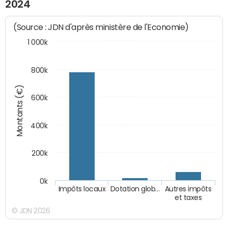
2024
(Source : JDN d'après ministère de l'Economie)
1 000k
800k
Montants (€)
600k
400k
200k
0k
Impôts locaux
Dotation glob…
Autres impôts
et taxes
© JDN 2026