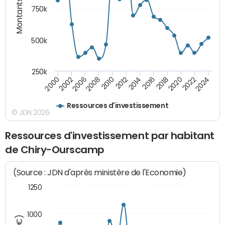
Montants (€)
750k
500k
250k
2016
2014
2012
2010
2008
2006
2002
2000
2024
2022
2020
2018
Ressources d'investissement
© JDN 2026
Ressources d'investissement par habitant
de Chiry-Ourscamp
(Source : JDN d'après ministère de l'Economie)
1250
1000