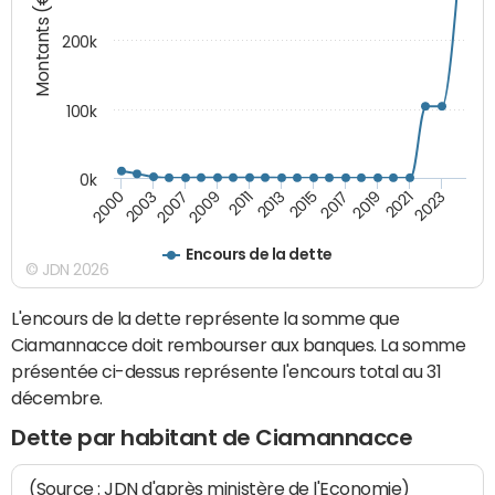
Montants (€)
200k
100k
0k
2000
2003
2007
2009
2011
2013
2015
2017
2019
2021
2023
Encours de la dette
© JDN 2026
L'encours de la dette représente la somme que
Ciamannacce doit rembourser aux banques. La somme
présentée ci-dessus représente l'encours total au 31
décembre.
Dette par habitant de Ciamannacce
(Source : JDN d'après ministère de l'Economie)