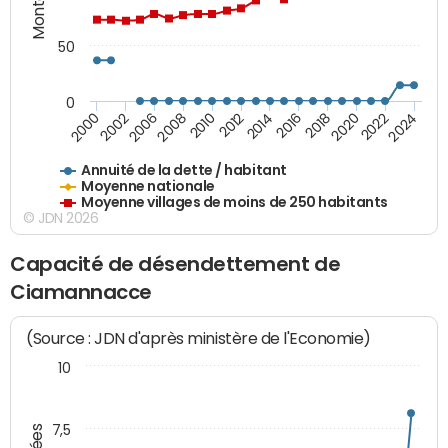
50
0
2014
2008
2000
2024
2018
2012
2006
2022
2016
2010
2002
2020
Annuité de la dette / habitant
Moyenne nationale
Moyenne villages de moins de 250 habitants
© JDN 2026
Capacité de désendettement de
Ciamannacce
(Source : JDN d'après ministère de l'Economie)
10
7,5