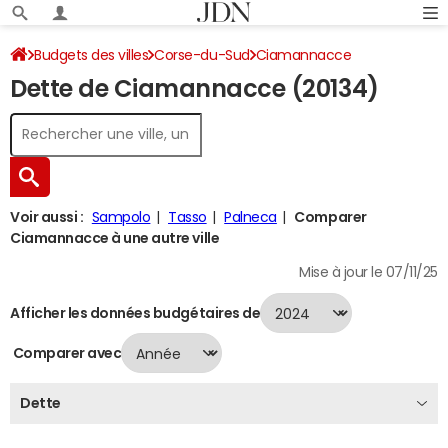
Budgets des villes
Corse-du-Sud
Ciamannacce
Dette de Ciamannacce (20134)
Dette au 31/12/2024
Voir aussi :
Sampolo
Tasso
Palneca
Comparer
Ciamannacce à une autre ville
Mise à jour le 07/11/25
Afficher les données budgétaires de
Comparer avec
Dette