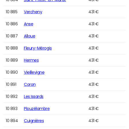
10 885
Vercheny
431 €
10 886
Anse
431 €
10 887
Alloue
431 €
10 888
Fleury-Mérogis
431 €
10 889
Hermes
431 €
10 890
Vieillevigne
431 €
10 891
Coron
431 €
10 892
Les Issards
431 €
10 893
Plouzélambre
431 €
10 894
Cuignières
431 €