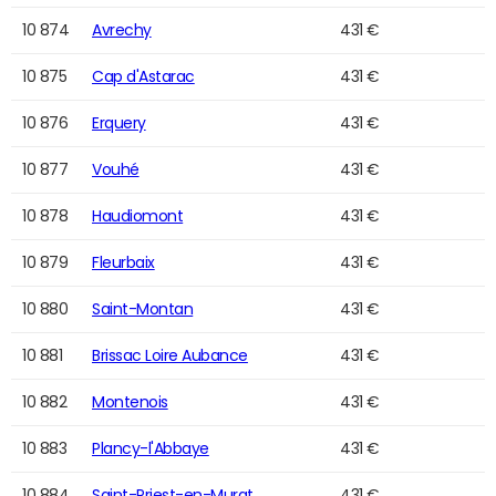
10 874
Avrechy
431 €
10 875
Cap d'Astarac
431 €
10 876
Erquery
431 €
10 877
Vouhé
431 €
10 878
Haudiomont
431 €
10 879
Fleurbaix
431 €
10 880
Saint-Montan
431 €
10 881
Brissac Loire Aubance
431 €
10 882
Montenois
431 €
10 883
Plancy-l'Abbaye
431 €
10 884
Saint-Priest-en-Murat
431 €