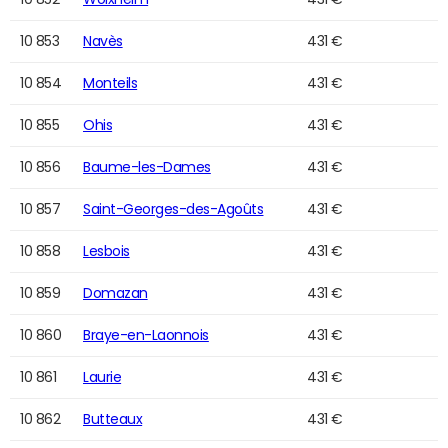
10 853
Navès
431 €
10 854
Monteils
431 €
10 855
Ohis
431 €
10 856
Baume-les-Dames
431 €
10 857
Saint-Georges-des-Agoûts
431 €
10 858
Lesbois
431 €
10 859
Domazan
431 €
10 860
Braye-en-Laonnois
431 €
10 861
Laurie
431 €
10 862
Butteaux
431 €