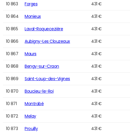
10 863
Forges
431 €
10 864
Monieux
431 €
10 865
Laval-Roquecezière
431 €
10 866
Aubigny-Les Clouzeaux
431 €
10 867
Maurs
431 €
10 868
Bengy-sur-Craon
431 €
10 869
Saint-Loup-des-Vignes
431 €
10 870
Boucieu-le-Roi
431 €
10 871
Montrabé
431 €
10 872
Melay
431 €
10 873
Prouilly
431 €