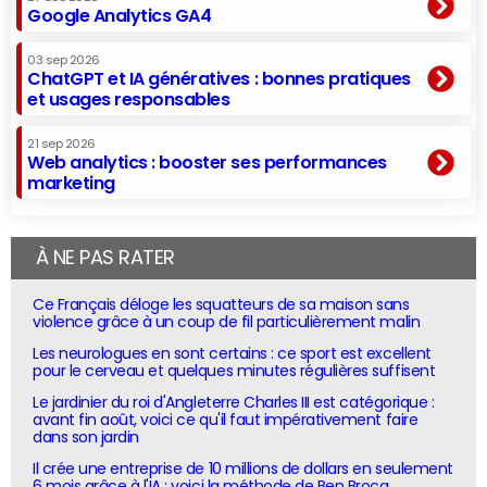
Google Analytics GA4
03 sep 2026
ChatGPT et IA génératives : bonnes pratiques
et usages responsables
21 sep 2026
Web analytics : booster ses performances
marketing
À NE PAS RATER
Ce Français déloge les squatteurs de sa maison sans
violence grâce à un coup de fil particulièrement malin
Les neurologues en sont certains : ce sport est excellent
pour le cerveau et quelques minutes régulières suffisent
Le jardinier du roi d'Angleterre Charles III est catégorique :
avant fin août, voici ce qu'il faut impérativement faire
dans son jardin
Il crée une entreprise de 10 millions de dollars en seulement
6 mois grâce à l'IA : voici la méthode de Ben Broca