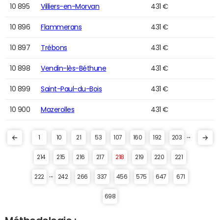
10 895
Villiers-en-Morvan
431 €
10 896
Flammerans
431 €
10 897
Trébons
431 €
10 898
Vendin-lès-Béthune
431 €
10 899
Saint-Paul-du-Bois
431 €
10 900
Mazerolles
431 €
...
1
10
21
53
107
160
192
203
214
215
216
217
218
219
220
221
...
222
242
266
337
456
575
647
671
698