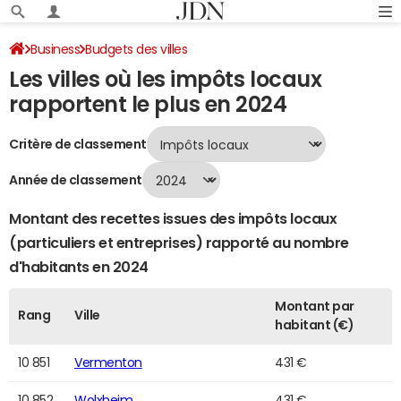
Business
Budgets des villes
Les villes où les impôts locaux
Classement 2024 des villes par impôts locaux
Page 218
rapportent le plus en 2024
Critère de classement
Année de classement
Montant des recettes issues des impôts locaux
(particuliers et entreprises) rapporté au nombre
d'habitants en 2024
Montant par
Rang
Ville
habitant (€)
10 851
Vermenton
431 €
10 852
Wolxheim
431 €