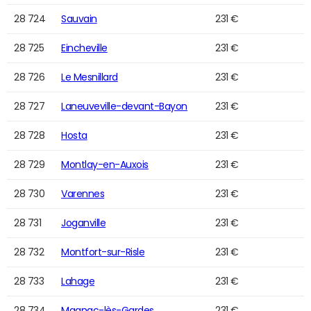
28 724
Sauvain
231 €
28 725
Eincheville
231 €
28 726
Le Mesnillard
231 €
28 727
Laneuveville-devant-Bayon
231 €
28 728
Hosta
231 €
28 729
Montlay-en-Auxois
231 €
28 730
Varennes
231 €
28 731
Joganville
231 €
28 732
Montfort-sur-Risle
231 €
28 733
Lahage
231 €
28 734
Magnac-lès-Gardes
231 €