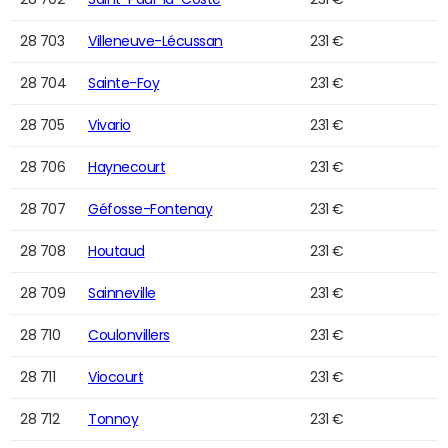
28 703
Villeneuve-Lécussan
231 €
28 704
Sainte-Foy
231 €
28 705
Vivario
231 €
28 706
Haynecourt
231 €
28 707
Géfosse-Fontenay
231 €
28 708
Houtaud
231 €
28 709
Sainneville
231 €
28 710
Coulonvillers
231 €
28 711
Viocourt
231 €
28 712
Tonnoy
231 €