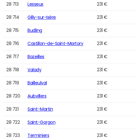
28 713
Lesseux
231 €
28 714
Gilly-sur-Isère
231 €
28 715
Budling
231 €
28 716
Castillon-de-Saint-Martory
231 €
28 717
Bazeilles
231 €
28 718
Valady
231 €
28 719
Bailleulval
231 €
28 720
Aubvillers
231 €
28 721
Saint-Martin
231 €
28 722
Saint-Gorgon
231 €
28 723
Terminiers
231 €