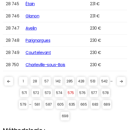
28 745
Étain
231 €
28 746
Glanon
231 €
28 747
Avelin
230 €
28 748
Parignargues
230 €
28 749
Courtelevant
230 €
28 750
Charleville-sous-Bois
230 €
...
1
28
57
142
285
428
513
542
571
572
573
574
575
576
577
578
...
579
581
587
605
635
665
683
689
698