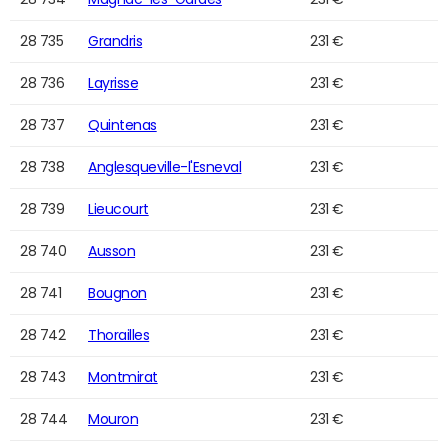
28 735
Grandris
231 €
28 736
Layrisse
231 €
28 737
Quintenas
231 €
28 738
Anglesqueville-l'Esneval
231 €
28 739
Lieucourt
231 €
28 740
Ausson
231 €
28 741
Bougnon
231 €
28 742
Thorailles
231 €
28 743
Montmirat
231 €
28 744
Mouron
231 €