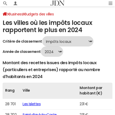
Business
Budgets des villes
Les villes où les impôts locaux
Classement 2024 des villes par impôts locaux
Page 575
rapportent le plus en 2024
Critère de classement
Année de classement
Montant des recettes issues des impôts locaux
(particuliers et entreprises) rapporté au nombre
d'habitants en 2024
Montant par
Rang
Ville
habitant (€)
28 701
Les Islettes
231 €
28 702
Saint-Paul-la-Coste
231 €